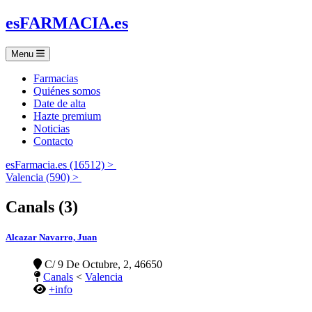
es
FARMACIA
.es
Menu
Farmacias
Quiénes somos
Date de alta
Hazte premium
Noticias
Contacto
esFarmacia.es (16512) >
Valencia (590) >
Canals (3)
Alcazar Navarro, Juan
C/ 9 De Octubre, 2, 46650
Canals
<
Valencia
+info