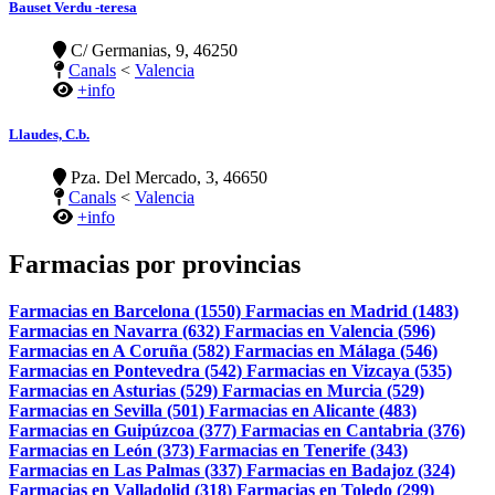
Bauset Verdu -teresa
C/ Germanias, 9, 46250
Canals
<
Valencia
+info
Llaudes, C.b.
Pza. Del Mercado, 3, 46650
Canals
<
Valencia
+info
Farmacias por provincias
Farmacias en Barcelona (1550)
Farmacias en Madrid (1483)
Farmacias en Navarra (632)
Farmacias en Valencia (596)
Farmacias en A Coruña (582)
Farmacias en Málaga (546)
Farmacias en Pontevedra (542)
Farmacias en Vizcaya (535)
Farmacias en Asturias (529)
Farmacias en Murcia (529)
Farmacias en Sevilla (501)
Farmacias en Alicante (483)
Farmacias en Guipúzcoa (377)
Farmacias en Cantabria (376)
Farmacias en León (373)
Farmacias en Tenerife (343)
Farmacias en Las Palmas (337)
Farmacias en Badajoz (324)
Farmacias en Valladolid (318)
Farmacias en Toledo (299)