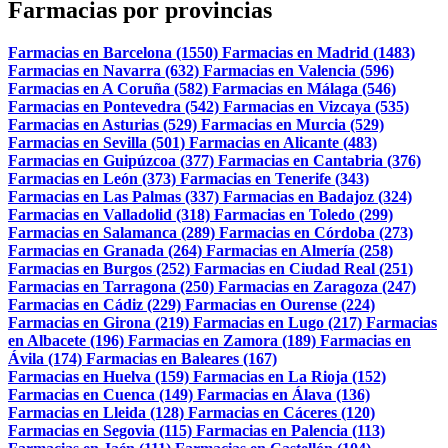
Farmacias por provincias
Farmacias en Barcelona (1550)
Farmacias en Madrid (1483)
Farmacias en Navarra (632)
Farmacias en Valencia (596)
Farmacias en A Coruña (582)
Farmacias en Málaga (546)
Farmacias en Pontevedra (542)
Farmacias en Vizcaya (535)
Farmacias en Asturias (529)
Farmacias en Murcia (529)
Farmacias en Sevilla (501)
Farmacias en Alicante (483)
Farmacias en Guipúzcoa (377)
Farmacias en Cantabria (376)
Farmacias en León (373)
Farmacias en Tenerife (343)
Farmacias en Las Palmas (337)
Farmacias en Badajoz (324)
Farmacias en Valladolid (318)
Farmacias en Toledo (299)
Farmacias en Salamanca (289)
Farmacias en Córdoba (273)
Farmacias en Granada (264)
Farmacias en Almería (258)
Farmacias en Burgos (252)
Farmacias en Ciudad Real (251)
Farmacias en Tarragona (250)
Farmacias en Zaragoza (247)
Farmacias en Cádiz (229)
Farmacias en Ourense (224)
Farmacias en Girona (219)
Farmacias en Lugo (217)
Farmacias
en Albacete (196)
Farmacias en Zamora (189)
Farmacias en
Ávila (174)
Farmacias en Baleares (167)
Farmacias en Huelva (159)
Farmacias en La Rioja (152)
Farmacias en Cuenca (149)
Farmacias en Álava (136)
Farmacias en Lleida (128)
Farmacias en Cáceres (120)
Farmacias en Segovia (115)
Farmacias en Palencia (113)