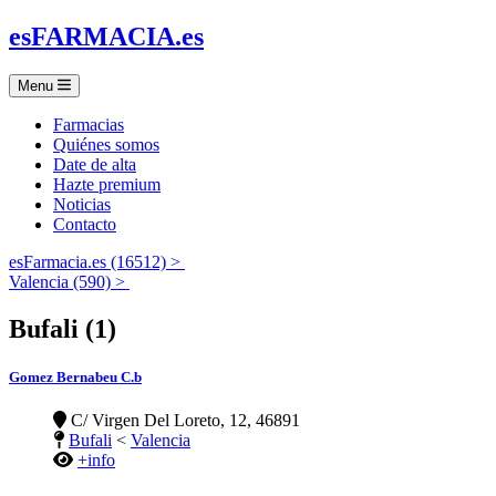
es
FARMACIA
.es
Menu
Farmacias
Quiénes somos
Date de alta
Hazte premium
Noticias
Contacto
esFarmacia.es (16512) >
Valencia (590) >
Bufali (1)
Gomez Bernabeu C.b
C/ Virgen Del Loreto, 12, 46891
Bufali
<
Valencia
+info