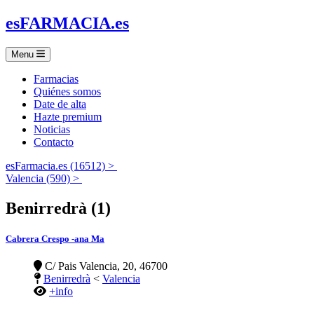
es
FARMACIA
.es
Menu
Farmacias
Quiénes somos
Date de alta
Hazte premium
Noticias
Contacto
esFarmacia.es (16512) >
Valencia (590) >
Benirredrà (1)
Cabrera Crespo -ana Ma
C/ Pais Valencia, 20, 46700
Benirredrà
<
Valencia
+info