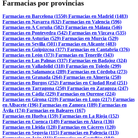
Farmacias por provincias
Farmacias en Barcelona (1550)
Farmacias en Madrid (1483)
Farmacias en Navarra (632)
Farmacias en Valencia (596)
Farmacias en A Coruña (582)
Farmacias en Málaga (546)
Farmacias en Pontevedra (542)
Farmacias en Vizcaya (535)
Farmacias en Asturias (529)
Farmacias en Murcia (529)
Farmacias en Sevilla (501)
Farmacias en Alicante (483)
Farmacias en Guipúzcoa (377)
Farmacias en Cantabria (376)
Farmacias en León (373)
Farmacias en Tenerife (343)
Farmacias en Las Palmas (337)
Farmacias en Badajoz (324)
Farmacias en Valladolid (318)
Farmacias en Toledo (299)
Farmacias en Salamanca (289)
Farmacias en Córdoba (273)
Farmacias en Granada (264)
Farmacias en Almería (258)
Farmacias en Burgos (252)
Farmacias en Ciudad Real (251)
Farmacias en Tarragona (250)
Farmacias en Zaragoza (247)
Farmacias en Cádiz (229)
Farmacias en Ourense (224)
Farmacias en Girona (219)
Farmacias en Lugo (217)
Farmacias
en Albacete (196)
Farmacias en Zamora (189)
Farmacias en
Ávila (174)
Farmacias en Baleares (167)
Farmacias en Huelva (159)
Farmacias en La Rioja (152)
Farmacias en Cuenca (149)
Farmacias en Álava (136)
Farmacias en Lleida (128)
Farmacias en Cáceres (120)
Farmacias en Segovia (115)
Farmacias en Palencia (113)