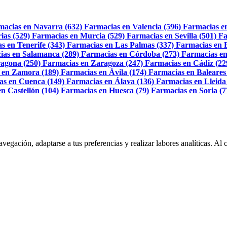
macias en Navarra (632)
Farmacias en Valencia (596)
Farmacias e
ias (529)
Farmacias en Murcia (529)
Farmacias en Sevilla (501)
Fa
s en Tenerife (343)
Farmacias en Las Palmas (337)
Farmacias en 
ias en Salamanca (289)
Farmacias en Córdoba (273)
Farmacias en
agona (250)
Farmacias en Zaragoza (247)
Farmacias en Cádiz (22
 en Zamora (189)
Farmacias en Ávila (174)
Farmacias en Baleares
as en Cuenca (149)
Farmacias en Álava (136)
Farmacias en Lleida
n Castellón (104)
Farmacias en Huesca (79)
Farmacias en Soria (7
navegación, adaptarse a tus preferencias y realizar labores analíticas. 