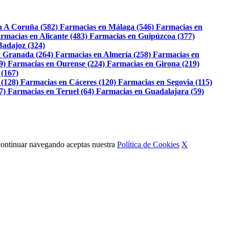
n A Coruña (582)
Farmacias en Málaga (546)
Farmacias en
rmacias en Alicante (483)
Farmacias en Guipúzcoa (377)
Badajoz (324)
 Granada (264)
Farmacias en Almería (258)
Farmacias en
9)
Farmacias en Ourense (224)
Farmacias en Girona (219)
 (167)
 (128)
Farmacias en Cáceres (120)
Farmacias en Segovia (115)
7)
Farmacias en Teruel (64)
Farmacias en Guadalajara (59)
Al continuar navegando aceptas nuestra
Política de Cookies
X