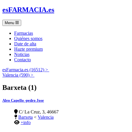
es
FARMACIA
.es
Menu
Farmacias
Quiénes somos
Date de alta
Hazte premium
Noticias
Contacto
esFarmacia.es (16512) >
Valencia (590) >
Barxeta (1)
Aleo Capello -pedro Jose
C/ La Cruz, 3, 46667
Barxeta
<
Valencia
+info