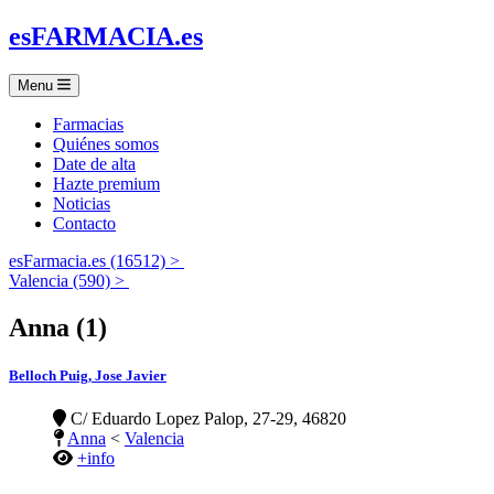
es
FARMACIA
.es
Menu
Farmacias
Quiénes somos
Date de alta
Hazte premium
Noticias
Contacto
esFarmacia.es (16512) >
Valencia (590) >
Anna (1)
Belloch Puig, Jose Javier
C/ Eduardo Lopez Palop, 27-29, 46820
Anna
<
Valencia
+info