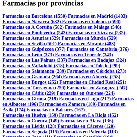
Farmacias por provincias
Farmacias en Barcelona (1550)
Farmacias en Madrid (1483)
Farmacias en Navarra (632)
Farmacias en Valencia (596)
Farmacias en A Coruña (582)
Farmacias en Málaga (546)
Farmacias en Pontevedra (542)
Farmacias en Vizcaya (535)
Farmacias en Asturias (529)
Farmacias en Murcia (529)
Farmacias en Sevilla (501)
Farmacias en Alicante (483)
Farmacias en Guipúzcoa (377)
Farmacias en Cantabria (376)
Farmacias en León (373)
Farmacias en Tenerife (343)
Farmacias en Las Palmas (337)
Farmacias en Badajoz (324)
Farmacias en Valladolid (318)
Farmacias en Toledo (299)
Farmacias en Salamanca (289)
Farmacias en Córdoba (273)
Farmacias en Granada (264)
Farmacias en Almería (258)
Farmacias en Burgos (252)
Farmacias en Ciudad Real (251)
Farmacias en Tarragona (250)
Farmacias en Zaragoza (247)
Farmacias en Cádiz (229)
Farmacias en Ourense (224)
Farmacias en Girona (219)
Farmacias en Lugo (217)
Farmacias
en Albacete (196)
Farmacias en Zamora (189)
Farmacias en
Ávila (174)
Farmacias en Baleares (167)
Farmacias en Huelva (159)
Farmacias en La Rioja (152)
Farmacias en Cuenca (149)
Farmacias en Álava (136)
Farmacias en Lleida (128)
Farmacias en Cáceres (120)
Farmacias en Segovia (115)
Farmacias en Palencia (113)