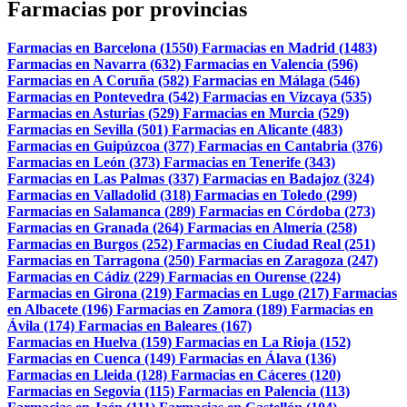
Farmacias por provincias
Farmacias en Barcelona (1550)
Farmacias en Madrid (1483)
Farmacias en Navarra (632)
Farmacias en Valencia (596)
Farmacias en A Coruña (582)
Farmacias en Málaga (546)
Farmacias en Pontevedra (542)
Farmacias en Vizcaya (535)
Farmacias en Asturias (529)
Farmacias en Murcia (529)
Farmacias en Sevilla (501)
Farmacias en Alicante (483)
Farmacias en Guipúzcoa (377)
Farmacias en Cantabria (376)
Farmacias en León (373)
Farmacias en Tenerife (343)
Farmacias en Las Palmas (337)
Farmacias en Badajoz (324)
Farmacias en Valladolid (318)
Farmacias en Toledo (299)
Farmacias en Salamanca (289)
Farmacias en Córdoba (273)
Farmacias en Granada (264)
Farmacias en Almería (258)
Farmacias en Burgos (252)
Farmacias en Ciudad Real (251)
Farmacias en Tarragona (250)
Farmacias en Zaragoza (247)
Farmacias en Cádiz (229)
Farmacias en Ourense (224)
Farmacias en Girona (219)
Farmacias en Lugo (217)
Farmacias
en Albacete (196)
Farmacias en Zamora (189)
Farmacias en
Ávila (174)
Farmacias en Baleares (167)
Farmacias en Huelva (159)
Farmacias en La Rioja (152)
Farmacias en Cuenca (149)
Farmacias en Álava (136)
Farmacias en Lleida (128)
Farmacias en Cáceres (120)
Farmacias en Segovia (115)
Farmacias en Palencia (113)