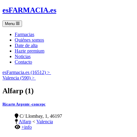
es
FARMACIA
.es
Menu
Farmacias
Quiénes somos
Date de alta
Hazte premium
Noticias
Contacto
esFarmacia.es (16512) >
Valencia (590) >
Alfarp (1)
Ricarte Argente -concepc
C/ Llombay, 1, 46197
Alfarp
<
Valencia
+info