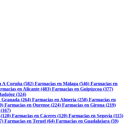
n A Coruña (582)
Farmacias en Málaga (546)
Farmacias en
rmacias en Alicante (483)
Farmacias en Guipúzcoa (377)
Badajoz (324)
 Granada (264)
Farmacias en Almería (258)
Farmacias en
9)
Farmacias en Ourense (224)
Farmacias en Girona (219)
 (167)
 (128)
Farmacias en Cáceres (120)
Farmacias en Segovia (115)
7)
Farmacias en Teruel (64)
Farmacias en Guadalajara (59)