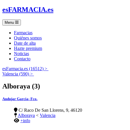
es
FARMACIA
.es
Menu
Farmacias
Quiénes somos
Date de alta
Hazte premium
Noticias
Contacto
esFarmacia.es (16512) >
Valencia (590) >
Alboraya (3)
Andujar Garcia- Fco.
C/ Raco De San Llorens, 9, 46120
Alboraya
<
Valencia
+info