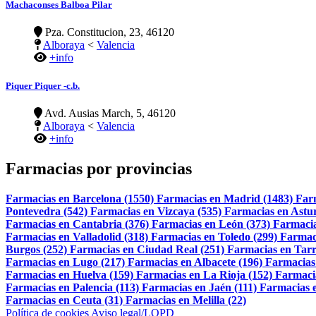
Machaconses Balboa Pilar
Pza. Constitucion, 23, 46120
Alboraya
<
Valencia
+info
Piquer Piquer -c.b.
Avd. Ausias March, 5, 46120
Alboraya
<
Valencia
+info
Farmacias por provincias
Farmacias en Barcelona (1550)
Farmacias en Madrid (1483)
Far
Pontevedra (542)
Farmacias en Vizcaya (535)
Farmacias en Astur
Farmacias en Cantabria (376)
Farmacias en León (373)
Farmacia
Farmacias en Valladolid (318)
Farmacias en Toledo (299)
Farmac
Burgos (252)
Farmacias en Ciudad Real (251)
Farmacias en Tarr
Farmacias en Lugo (217)
Farmacias en Albacete (196)
Farmacias
Farmacias en Huelva (159)
Farmacias en La Rioja (152)
Farmaci
Farmacias en Palencia (113)
Farmacias en Jaén (111)
Farmacias e
Farmacias en Ceuta (31)
Farmacias en Melilla (22)
Política de cookies
Aviso legal/LOPD