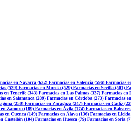
macias en Navarra (632)
Farmacias en Valencia (596)
Farmacias e
ias (529)
Farmacias en Murcia (529)
Farmacias en Sevilla (501)
Fa
s en Tenerife (343)
Farmacias en Las Palmas (337)
Farmacias en 
ias en Salamanca (289)
Farmacias en Córdoba (273)
Farmacias en
agona (250)
Farmacias en Zaragoza (247)
Farmacias en Cádiz (22
 en Zamora (189)
Farmacias en Ávila (174)
Farmacias en Baleares
as en Cuenca (149)
Farmacias en Álava (136)
Farmacias en Lleida
n Castellón (104)
Farmacias en Huesca (79)
Farmacias en Soria (7