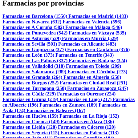
Farmacias por provincias
Farmacias en Barcelona (1550)
Farmacias en Madrid (1483)
Farmacias en Navarra (632)
Farmacias en Valencia (596)
Farmacias en A Coruña (582)
Farmacias en Málaga (546)
Farmacias en Pontevedra (542)
Farmacias en Vizcaya (535)
Farmacias en Asturias (529)
Farmacias en Murcia (529)
Farmacias en Sevilla (501)
Farmacias en Alicante (483)
Farmacias en Guipúzcoa (377)
Farmacias en Cantabria (376)
Farmacias en León (373)
Farmacias en Tenerife (343)
Farmacias en Las Palmas (337)
Farmacias en Badajoz (324)
Farmacias en Valladolid (318)
Farmacias en Toledo (299)
Farmacias en Salamanca (289)
Farmacias en Córdoba (273)
Farmacias en Granada (264)
Farmacias en Almería (258)
Farmacias en Burgos (252)
Farmacias en Ciudad Real (251)
Farmacias en Tarragona (250)
Farmacias en Zaragoza (247)
Farmacias en Cádiz (229)
Farmacias en Ourense (224)
Farmacias en Girona (219)
Farmacias en Lugo (217)
Farmacias
en Albacete (196)
Farmacias en Zamora (189)
Farmacias en
Ávila (174)
Farmacias en Baleares (167)
Farmacias en Huelva (159)
Farmacias en La Rioja (152)
Farmacias en Cuenca (149)
Farmacias en Álava (136)
Farmacias en Lleida (128)
Farmacias en Cáceres (120)
Farmacias en Segovia (115)
Farmacias en Palencia (113)