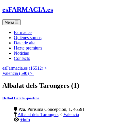
es
FARMACIA
.es
Menu
Farmacias
Quiénes somos
Date de alta
Hazte premium
Noticias
Contacto
esFarmacia.es (16512) >
Valencia (590) >
Albalat dels Tarongers (1)
Dellod Catala -josefina
Pza. Purisima Concepcion, 1, 46591
Albalat dels Tarongers
<
Valencia
+info