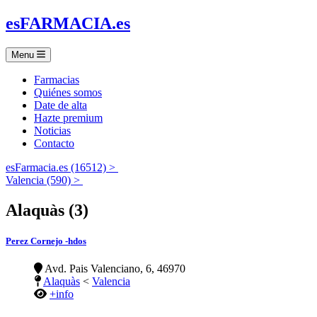
es
FARMACIA
.es
Menu
Farmacias
Quiénes somos
Date de alta
Hazte premium
Noticias
Contacto
esFarmacia.es (16512) >
Valencia (590) >
Alaquàs (3)
Perez Cornejo -hdos
Avd. Pais Valenciano, 6, 46970
Alaquàs
<
Valencia
+info