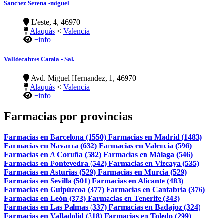
Sanchez Serena -miguel
L'este, 4, 46970
Alaquàs
<
Valencia
+info
Valldecabres Catala - Sal.
Avd. Miguel Hernandez, 1, 46970
Alaquàs
<
Valencia
+info
Farmacias por provincias
Farmacias en Barcelona (1550)
Farmacias en Madrid (1483)
Farmacias en Navarra (632)
Farmacias en Valencia (596)
Farmacias en A Coruña (582)
Farmacias en Málaga (546)
Farmacias en Pontevedra (542)
Farmacias en Vizcaya (535)
Farmacias en Asturias (529)
Farmacias en Murcia (529)
Farmacias en Sevilla (501)
Farmacias en Alicante (483)
Farmacias en Guipúzcoa (377)
Farmacias en Cantabria (376)
Farmacias en León (373)
Farmacias en Tenerife (343)
Farmacias en Las Palmas (337)
Farmacias en Badajoz (324)
Farmacias en Valladolid (318)
Farmacias en Toledo (299)