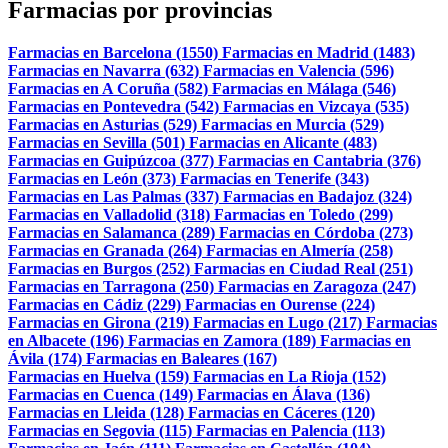
Farmacias por provincias
Farmacias en Barcelona (1550)
Farmacias en Madrid (1483)
Farmacias en Navarra (632)
Farmacias en Valencia (596)
Farmacias en A Coruña (582)
Farmacias en Málaga (546)
Farmacias en Pontevedra (542)
Farmacias en Vizcaya (535)
Farmacias en Asturias (529)
Farmacias en Murcia (529)
Farmacias en Sevilla (501)
Farmacias en Alicante (483)
Farmacias en Guipúzcoa (377)
Farmacias en Cantabria (376)
Farmacias en León (373)
Farmacias en Tenerife (343)
Farmacias en Las Palmas (337)
Farmacias en Badajoz (324)
Farmacias en Valladolid (318)
Farmacias en Toledo (299)
Farmacias en Salamanca (289)
Farmacias en Córdoba (273)
Farmacias en Granada (264)
Farmacias en Almería (258)
Farmacias en Burgos (252)
Farmacias en Ciudad Real (251)
Farmacias en Tarragona (250)
Farmacias en Zaragoza (247)
Farmacias en Cádiz (229)
Farmacias en Ourense (224)
Farmacias en Girona (219)
Farmacias en Lugo (217)
Farmacias
en Albacete (196)
Farmacias en Zamora (189)
Farmacias en
Ávila (174)
Farmacias en Baleares (167)
Farmacias en Huelva (159)
Farmacias en La Rioja (152)
Farmacias en Cuenca (149)
Farmacias en Álava (136)
Farmacias en Lleida (128)
Farmacias en Cáceres (120)
Farmacias en Segovia (115)
Farmacias en Palencia (113)