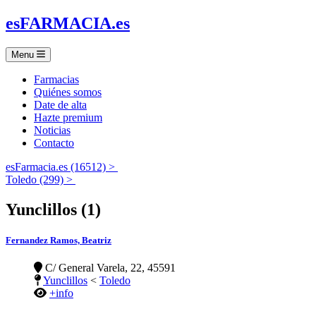
es
FARMACIA
.es
Menu
Farmacias
Quiénes somos
Date de alta
Hazte premium
Noticias
Contacto
esFarmacia.es (16512) >
Toledo (299) >
Yunclillos (1)
Fernandez Ramos, Beatriz
C/ General Varela, 22, 45591
Yunclillos
<
Toledo
+info