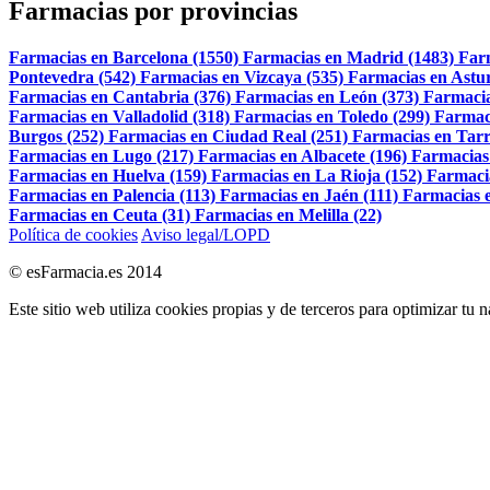
Farmacias por provincias
Farmacias en Barcelona (1550)
Farmacias en Madrid (1483)
Far
Pontevedra (542)
Farmacias en Vizcaya (535)
Farmacias en Astur
Farmacias en Cantabria (376)
Farmacias en León (373)
Farmacia
Farmacias en Valladolid (318)
Farmacias en Toledo (299)
Farmac
Burgos (252)
Farmacias en Ciudad Real (251)
Farmacias en Tarr
Farmacias en Lugo (217)
Farmacias en Albacete (196)
Farmacias
Farmacias en Huelva (159)
Farmacias en La Rioja (152)
Farmaci
Farmacias en Palencia (113)
Farmacias en Jaén (111)
Farmacias e
Farmacias en Ceuta (31)
Farmacias en Melilla (22)
Política de cookies
Aviso legal/LOPD
© esFarmacia.es 2014
Este sitio web utiliza cookies propias y de terceros para optimizar tu 