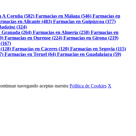
n A Coruña (582)
Farmacias en Málaga (546)
Farmacias en
rmacias en Alicante (483)
Farmacias en Guipúzcoa (377)
Badajoz (324)
 Granada (264)
Farmacias en Almería (258)
Farmacias en
9)
Farmacias en Ourense (224)
Farmacias en Girona (219)
 (167)
 (128)
Farmacias en Cáceres (120)
Farmacias en Segovia (115)
7)
Farmacias en Teruel (64)
Farmacias en Guadalajara (59)
Al continuar navegando aceptas nuestra
Política de Cookies
X