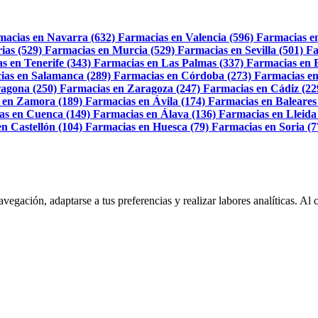
macias en Navarra (632)
Farmacias en Valencia (596)
Farmacias e
ias (529)
Farmacias en Murcia (529)
Farmacias en Sevilla (501)
Fa
s en Tenerife (343)
Farmacias en Las Palmas (337)
Farmacias en 
ias en Salamanca (289)
Farmacias en Córdoba (273)
Farmacias en
agona (250)
Farmacias en Zaragoza (247)
Farmacias en Cádiz (22
 en Zamora (189)
Farmacias en Ávila (174)
Farmacias en Baleares
as en Cuenca (149)
Farmacias en Álava (136)
Farmacias en Lleida
n Castellón (104)
Farmacias en Huesca (79)
Farmacias en Soria (7
navegación, adaptarse a tus preferencias y realizar labores analíticas. 