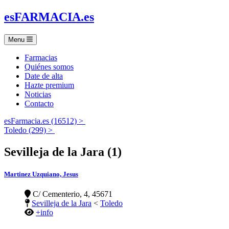
es
FARMACIA
.es
Menu
Farmacias
Quiénes somos
Date de alta
Hazte premium
Noticias
Contacto
esFarmacia.es (16512) >
Toledo (299) >
Sevilleja de la Jara (1)
Martinez Uzquiano, Jesus
C/ Cementerio, 4, 45671
Sevilleja de la Jara
<
Toledo
+info