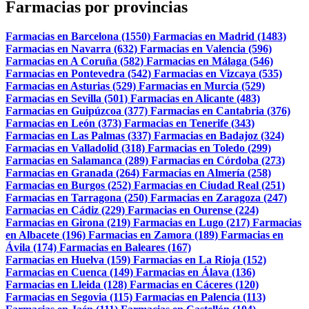
Farmacias por provincias
Farmacias en Barcelona (1550)
Farmacias en Madrid (1483)
Farmacias en Navarra (632)
Farmacias en Valencia (596)
Farmacias en A Coruña (582)
Farmacias en Málaga (546)
Farmacias en Pontevedra (542)
Farmacias en Vizcaya (535)
Farmacias en Asturias (529)
Farmacias en Murcia (529)
Farmacias en Sevilla (501)
Farmacias en Alicante (483)
Farmacias en Guipúzcoa (377)
Farmacias en Cantabria (376)
Farmacias en León (373)
Farmacias en Tenerife (343)
Farmacias en Las Palmas (337)
Farmacias en Badajoz (324)
Farmacias en Valladolid (318)
Farmacias en Toledo (299)
Farmacias en Salamanca (289)
Farmacias en Córdoba (273)
Farmacias en Granada (264)
Farmacias en Almería (258)
Farmacias en Burgos (252)
Farmacias en Ciudad Real (251)
Farmacias en Tarragona (250)
Farmacias en Zaragoza (247)
Farmacias en Cádiz (229)
Farmacias en Ourense (224)
Farmacias en Girona (219)
Farmacias en Lugo (217)
Farmacias
en Albacete (196)
Farmacias en Zamora (189)
Farmacias en
Ávila (174)
Farmacias en Baleares (167)
Farmacias en Huelva (159)
Farmacias en La Rioja (152)
Farmacias en Cuenca (149)
Farmacias en Álava (136)
Farmacias en Lleida (128)
Farmacias en Cáceres (120)
Farmacias en Segovia (115)
Farmacias en Palencia (113)