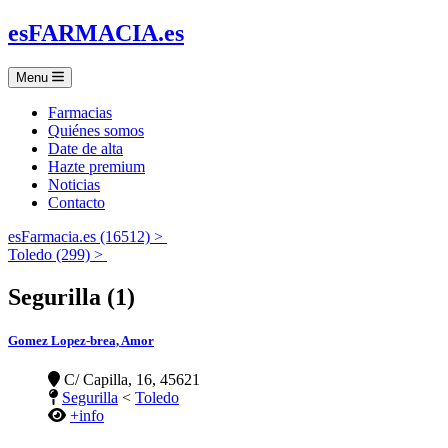
es
FARMACIA
.es
Menu
Farmacias
Quiénes somos
Date de alta
Hazte premium
Noticias
Contacto
esFarmacia.es (16512) >
Toledo (299) >
Segurilla (1)
Gomez Lopez-brea, Amor
C/ Capilla, 16, 45621
Segurilla
<
Toledo
+info