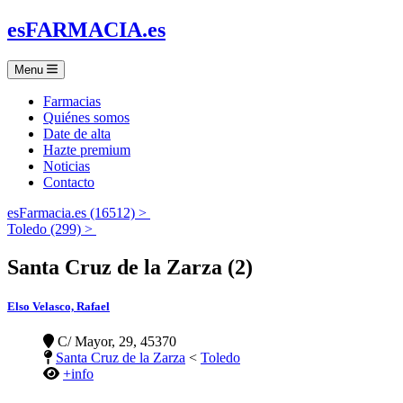
es
FARMACIA
.es
Menu
Farmacias
Quiénes somos
Date de alta
Hazte premium
Noticias
Contacto
esFarmacia.es (16512) >
Toledo (299) >
Santa Cruz de la Zarza (2)
Elso Velasco, Rafael
C/ Mayor, 29, 45370
Santa Cruz de la Zarza
<
Toledo
+info