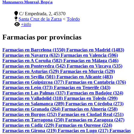
Manzanares Monreal, Bego\a
C/ Empedrada, 2, 45370
Santa Cruz de la Zarza
<
Toledo
+info
Farmacias por provincias
Farmacias en Barcelona (1550)
Farmacias en Madrid (1483)
Farmacias en Navarra (632)
Farmacias en Valencia (596)
Farmacias en A Coruña (582)
Farmacias en Málaga (546)
Farmacias en Pontevedra (542)
Farmacias en Vizcaya (535)
Farmacias en Asturias (529)
Farmacias en Murcia (529)
Farmacias en Sevilla (501)
Farmacias en Alicante (483)
Farmacias en Guipúzcoa (377)
Farmacias en Cantabria (376)
Farmacias en León (373)
Farmacias en Tenerife (343)
Farmacias en Las Palmas (337)
Farmacias en Badajoz (324)
Farmacias en Valladolid (318)
Farmacias en Toledo (299)
Farmacias en Salamanca (289)
Farmacias en Córdoba (273)
Farmacias en Granada (264)
Farmacias en Almería (258)
Farmacias en Burgos (252)
Farmacias en Ciudad Real (251)
Farmacias en Tarragona (250)
Farmacias en Zaragoza (247)
Farmacias en Cádiz (229)
Farmacias en Ourense (224)
Farmacias en Girona (219)
Farmacias en Lugo (217)
Farmacias