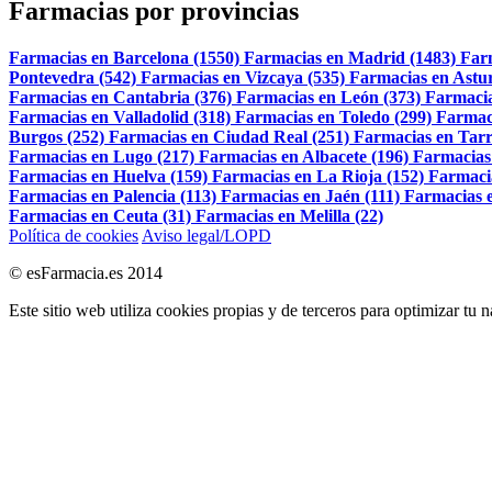
Farmacias por provincias
Farmacias en Barcelona (1550)
Farmacias en Madrid (1483)
Far
Pontevedra (542)
Farmacias en Vizcaya (535)
Farmacias en Astur
Farmacias en Cantabria (376)
Farmacias en León (373)
Farmacia
Farmacias en Valladolid (318)
Farmacias en Toledo (299)
Farmac
Burgos (252)
Farmacias en Ciudad Real (251)
Farmacias en Tarr
Farmacias en Lugo (217)
Farmacias en Albacete (196)
Farmacias
Farmacias en Huelva (159)
Farmacias en La Rioja (152)
Farmaci
Farmacias en Palencia (113)
Farmacias en Jaén (111)
Farmacias e
Farmacias en Ceuta (31)
Farmacias en Melilla (22)
Política de cookies
Aviso legal/LOPD
© esFarmacia.es 2014
Este sitio web utiliza cookies propias y de terceros para optimizar tu 