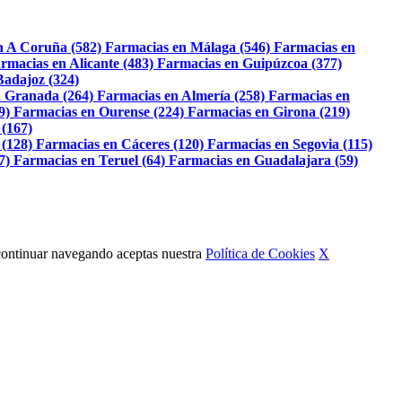
n A Coruña (582)
Farmacias en Málaga (546)
Farmacias en
rmacias en Alicante (483)
Farmacias en Guipúzcoa (377)
Badajoz (324)
 Granada (264)
Farmacias en Almería (258)
Farmacias en
9)
Farmacias en Ourense (224)
Farmacias en Girona (219)
 (167)
 (128)
Farmacias en Cáceres (120)
Farmacias en Segovia (115)
7)
Farmacias en Teruel (64)
Farmacias en Guadalajara (59)
Al continuar navegando aceptas nuestra
Política de Cookies
X