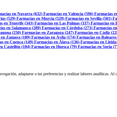
macias en Navarra (632)
Farmacias en Valencia (596)
Farmacias e
ias (529)
Farmacias en Murcia (529)
Farmacias en Sevilla (501)
Fa
s en Tenerife (343)
Farmacias en Las Palmas (337)
Farmacias en 
ias en Salamanca (289)
Farmacias en Córdoba (273)
Farmacias en
agona (250)
Farmacias en Zaragoza (247)
Farmacias en Cádiz (22
 en Zamora (189)
Farmacias en Ávila (174)
Farmacias en Baleares
as en Cuenca (149)
Farmacias en Álava (136)
Farmacias en Lleida
n Castellón (104)
Farmacias en Huesca (79)
Farmacias en Soria (7
navegación, adaptarse a tus preferencias y realizar labores analíticas. 