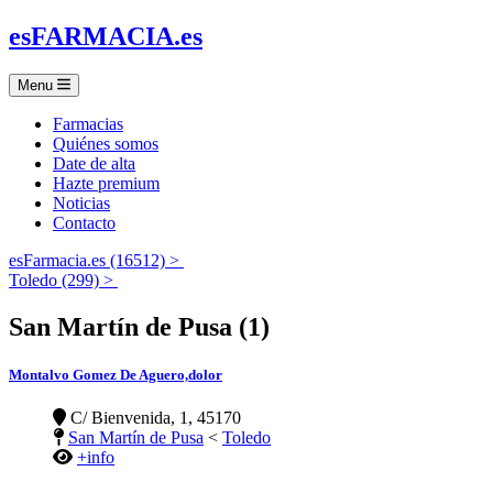
es
FARMACIA
.es
Menu
Farmacias
Quiénes somos
Date de alta
Hazte premium
Noticias
Contacto
esFarmacia.es (16512) >
Toledo (299) >
San Martín de Pusa (1)
Montalvo Gomez De Aguero,dolor
C/ Bienvenida, 1, 45170
San Martín de Pusa
<
Toledo
+info