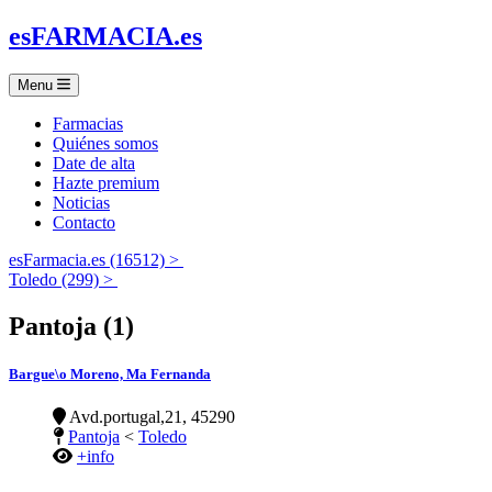
es
FARMACIA
.es
Menu
Farmacias
Quiénes somos
Date de alta
Hazte premium
Noticias
Contacto
esFarmacia.es (16512) >
Toledo (299) >
Pantoja (1)
Bargue\o Moreno, Ma Fernanda
Avd.portugal,21, 45290
Pantoja
<
Toledo
+info