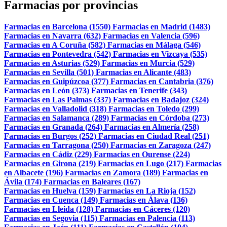
Farmacias por provincias
Farmacias en Barcelona (1550)
Farmacias en Madrid (1483)
Farmacias en Navarra (632)
Farmacias en Valencia (596)
Farmacias en A Coruña (582)
Farmacias en Málaga (546)
Farmacias en Pontevedra (542)
Farmacias en Vizcaya (535)
Farmacias en Asturias (529)
Farmacias en Murcia (529)
Farmacias en Sevilla (501)
Farmacias en Alicante (483)
Farmacias en Guipúzcoa (377)
Farmacias en Cantabria (376)
Farmacias en León (373)
Farmacias en Tenerife (343)
Farmacias en Las Palmas (337)
Farmacias en Badajoz (324)
Farmacias en Valladolid (318)
Farmacias en Toledo (299)
Farmacias en Salamanca (289)
Farmacias en Córdoba (273)
Farmacias en Granada (264)
Farmacias en Almería (258)
Farmacias en Burgos (252)
Farmacias en Ciudad Real (251)
Farmacias en Tarragona (250)
Farmacias en Zaragoza (247)
Farmacias en Cádiz (229)
Farmacias en Ourense (224)
Farmacias en Girona (219)
Farmacias en Lugo (217)
Farmacias
en Albacete (196)
Farmacias en Zamora (189)
Farmacias en
Ávila (174)
Farmacias en Baleares (167)
Farmacias en Huelva (159)
Farmacias en La Rioja (152)
Farmacias en Cuenca (149)
Farmacias en Álava (136)
Farmacias en Lleida (128)
Farmacias en Cáceres (120)
Farmacias en Segovia (115)
Farmacias en Palencia (113)