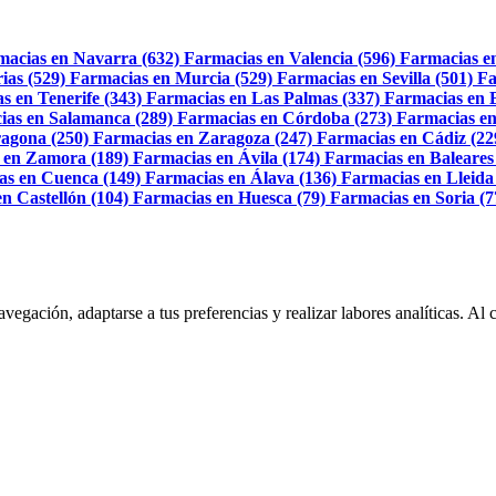
macias en Navarra (632)
Farmacias en Valencia (596)
Farmacias e
ias (529)
Farmacias en Murcia (529)
Farmacias en Sevilla (501)
Fa
s en Tenerife (343)
Farmacias en Las Palmas (337)
Farmacias en 
ias en Salamanca (289)
Farmacias en Córdoba (273)
Farmacias en
agona (250)
Farmacias en Zaragoza (247)
Farmacias en Cádiz (22
 en Zamora (189)
Farmacias en Ávila (174)
Farmacias en Baleares
as en Cuenca (149)
Farmacias en Álava (136)
Farmacias en Lleida
n Castellón (104)
Farmacias en Huesca (79)
Farmacias en Soria (7
navegación, adaptarse a tus preferencias y realizar labores analíticas. 