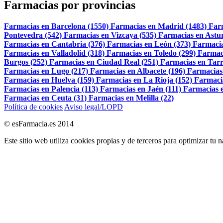
Farmacias por provincias
Farmacias en Barcelona (1550)
Farmacias en Madrid (1483)
Far
Pontevedra (542)
Farmacias en Vizcaya (535)
Farmacias en Astur
Farmacias en Cantabria (376)
Farmacias en León (373)
Farmacia
Farmacias en Valladolid (318)
Farmacias en Toledo (299)
Farmac
Burgos (252)
Farmacias en Ciudad Real (251)
Farmacias en Tarr
Farmacias en Lugo (217)
Farmacias en Albacete (196)
Farmacias
Farmacias en Huelva (159)
Farmacias en La Rioja (152)
Farmaci
Farmacias en Palencia (113)
Farmacias en Jaén (111)
Farmacias e
Farmacias en Ceuta (31)
Farmacias en Melilla (22)
Política de cookies
Aviso legal/LOPD
© esFarmacia.es 2014
Este sitio web utiliza cookies propias y de terceros para optimizar tu 