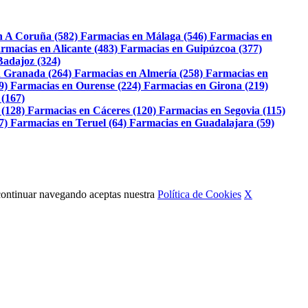
n A Coruña (582)
Farmacias en Málaga (546)
Farmacias en
rmacias en Alicante (483)
Farmacias en Guipúzcoa (377)
Badajoz (324)
 Granada (264)
Farmacias en Almería (258)
Farmacias en
9)
Farmacias en Ourense (224)
Farmacias en Girona (219)
 (167)
 (128)
Farmacias en Cáceres (120)
Farmacias en Segovia (115)
7)
Farmacias en Teruel (64)
Farmacias en Guadalajara (59)
Al continuar navegando aceptas nuestra
Política de Cookies
X