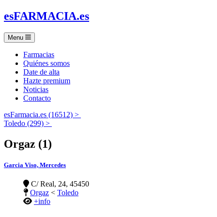
es
FARMACIA
.es
Menu
Farmacias
Quiénes somos
Date de alta
Hazte premium
Noticias
Contacto
esFarmacia.es (16512) >
Toledo (299) >
Orgaz (1)
Garcia Viso, Mercedes
C/ Real, 24, 45450
Orgaz
<
Toledo
+info