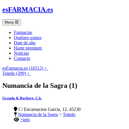
es
FARMACIA
.es
Menu
Farmacias
Quiénes somos
Date de alta
Hazte premium
Noticias
Contacto
esFarmacia.es (16512) >
Toledo (299) >
Numancia de la Sagra (1)
Granda & Barbero, C.b.
C/ Encarnacion Garcia, 12, 45230
Numancia de la Sagra
<
Toledo
+info