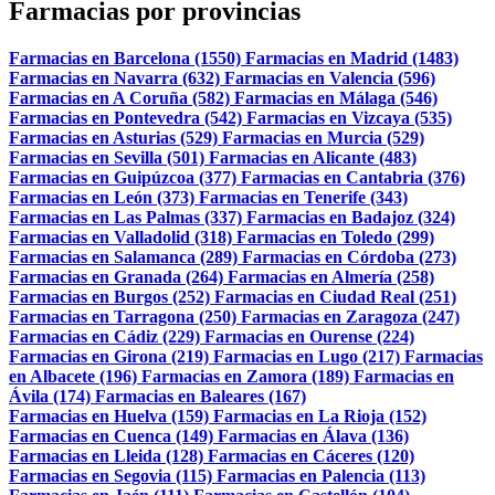
Farmacias por provincias
Farmacias en Barcelona (1550)
Farmacias en Madrid (1483)
Farmacias en Navarra (632)
Farmacias en Valencia (596)
Farmacias en A Coruña (582)
Farmacias en Málaga (546)
Farmacias en Pontevedra (542)
Farmacias en Vizcaya (535)
Farmacias en Asturias (529)
Farmacias en Murcia (529)
Farmacias en Sevilla (501)
Farmacias en Alicante (483)
Farmacias en Guipúzcoa (377)
Farmacias en Cantabria (376)
Farmacias en León (373)
Farmacias en Tenerife (343)
Farmacias en Las Palmas (337)
Farmacias en Badajoz (324)
Farmacias en Valladolid (318)
Farmacias en Toledo (299)
Farmacias en Salamanca (289)
Farmacias en Córdoba (273)
Farmacias en Granada (264)
Farmacias en Almería (258)
Farmacias en Burgos (252)
Farmacias en Ciudad Real (251)
Farmacias en Tarragona (250)
Farmacias en Zaragoza (247)
Farmacias en Cádiz (229)
Farmacias en Ourense (224)
Farmacias en Girona (219)
Farmacias en Lugo (217)
Farmacias
en Albacete (196)
Farmacias en Zamora (189)
Farmacias en
Ávila (174)
Farmacias en Baleares (167)
Farmacias en Huelva (159)
Farmacias en La Rioja (152)
Farmacias en Cuenca (149)
Farmacias en Álava (136)
Farmacias en Lleida (128)
Farmacias en Cáceres (120)
Farmacias en Segovia (115)
Farmacias en Palencia (113)