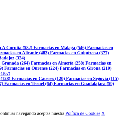
n A Coruña (582)
Farmacias en Málaga (546)
Farmacias en
rmacias en Alicante (483)
Farmacias en Guipúzcoa (377)
Badajoz (324)
 Granada (264)
Farmacias en Almería (258)
Farmacias en
9)
Farmacias en Ourense (224)
Farmacias en Girona (219)
 (167)
 (128)
Farmacias en Cáceres (120)
Farmacias en Segovia (115)
7)
Farmacias en Teruel (64)
Farmacias en Guadalajara (59)
Al continuar navegando aceptas nuestra
Política de Cookies
X