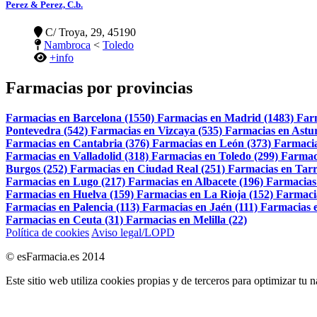
Perez & Perez, C.b.
C/ Troya, 29, 45190
Nambroca
<
Toledo
+info
Farmacias por provincias
Farmacias en Barcelona (1550)
Farmacias en Madrid (1483)
Far
Pontevedra (542)
Farmacias en Vizcaya (535)
Farmacias en Astur
Farmacias en Cantabria (376)
Farmacias en León (373)
Farmacia
Farmacias en Valladolid (318)
Farmacias en Toledo (299)
Farmac
Burgos (252)
Farmacias en Ciudad Real (251)
Farmacias en Tarr
Farmacias en Lugo (217)
Farmacias en Albacete (196)
Farmacias
Farmacias en Huelva (159)
Farmacias en La Rioja (152)
Farmaci
Farmacias en Palencia (113)
Farmacias en Jaén (111)
Farmacias e
Farmacias en Ceuta (31)
Farmacias en Melilla (22)
Política de cookies
Aviso legal/LOPD
© esFarmacia.es 2014
Este sitio web utiliza cookies propias y de terceros para optimizar tu 