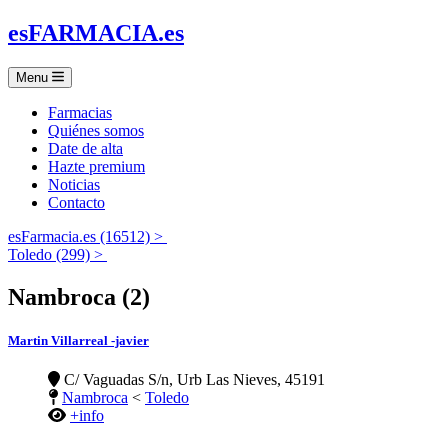
es
FARMACIA
.es
Menu
Farmacias
Quiénes somos
Date de alta
Hazte premium
Noticias
Contacto
esFarmacia.es (16512) >
Toledo (299) >
Nambroca (2)
Martin Villarreal -javier
C/ Vaguadas S/n, Urb Las Nieves, 45191
Nambroca
<
Toledo
+info