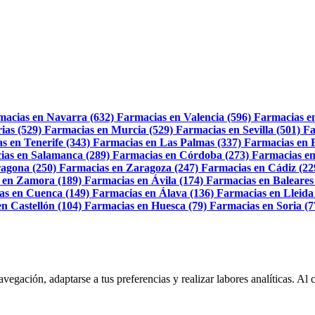
macias en Navarra (632)
Farmacias en Valencia (596)
Farmacias e
ias (529)
Farmacias en Murcia (529)
Farmacias en Sevilla (501)
Fa
s en Tenerife (343)
Farmacias en Las Palmas (337)
Farmacias en 
ias en Salamanca (289)
Farmacias en Córdoba (273)
Farmacias en
agona (250)
Farmacias en Zaragoza (247)
Farmacias en Cádiz (22
 en Zamora (189)
Farmacias en Ávila (174)
Farmacias en Baleares
as en Cuenca (149)
Farmacias en Álava (136)
Farmacias en Lleida
n Castellón (104)
Farmacias en Huesca (79)
Farmacias en Soria (7
navegación, adaptarse a tus preferencias y realizar labores analíticas. 