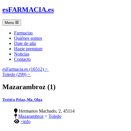
es
FARMACIA
.es
Menu
Farmacias
Quiénes somos
Date de alta
Hazte premium
Noticias
Contacto
esFarmacia.es (16512) >
Toledo (299) >
Mazarambroz (1)
Troiti\o Pelaz, Ma. Olga
Hermanos Machado, 2, 45114
Mazarambroz
<
Toledo
+info