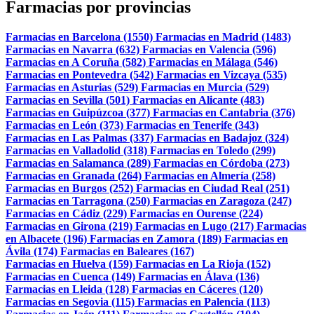
Farmacias por provincias
Farmacias en Barcelona (1550)
Farmacias en Madrid (1483)
Farmacias en Navarra (632)
Farmacias en Valencia (596)
Farmacias en A Coruña (582)
Farmacias en Málaga (546)
Farmacias en Pontevedra (542)
Farmacias en Vizcaya (535)
Farmacias en Asturias (529)
Farmacias en Murcia (529)
Farmacias en Sevilla (501)
Farmacias en Alicante (483)
Farmacias en Guipúzcoa (377)
Farmacias en Cantabria (376)
Farmacias en León (373)
Farmacias en Tenerife (343)
Farmacias en Las Palmas (337)
Farmacias en Badajoz (324)
Farmacias en Valladolid (318)
Farmacias en Toledo (299)
Farmacias en Salamanca (289)
Farmacias en Córdoba (273)
Farmacias en Granada (264)
Farmacias en Almería (258)
Farmacias en Burgos (252)
Farmacias en Ciudad Real (251)
Farmacias en Tarragona (250)
Farmacias en Zaragoza (247)
Farmacias en Cádiz (229)
Farmacias en Ourense (224)
Farmacias en Girona (219)
Farmacias en Lugo (217)
Farmacias
en Albacete (196)
Farmacias en Zamora (189)
Farmacias en
Ávila (174)
Farmacias en Baleares (167)
Farmacias en Huelva (159)
Farmacias en La Rioja (152)
Farmacias en Cuenca (149)
Farmacias en Álava (136)
Farmacias en Lleida (128)
Farmacias en Cáceres (120)
Farmacias en Segovia (115)
Farmacias en Palencia (113)