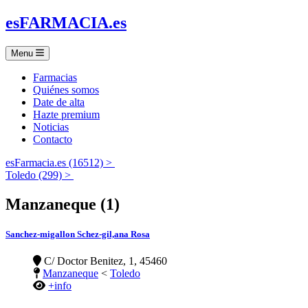
es
FARMACIA
.es
Menu
Farmacias
Quiénes somos
Date de alta
Hazte premium
Noticias
Contacto
esFarmacia.es (16512) >
Toledo (299) >
Manzaneque (1)
Sanchez-migallon Schez-gil,ana Rosa
C/ Doctor Benitez, 1, 45460
Manzaneque
<
Toledo
+info