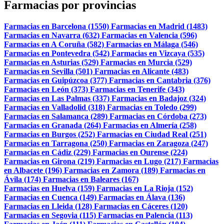
Farmacias por provincias
Farmacias en Barcelona (1550)
Farmacias en Madrid (1483)
Farmacias en Navarra (632)
Farmacias en Valencia (596)
Farmacias en A Coruña (582)
Farmacias en Málaga (546)
Farmacias en Pontevedra (542)
Farmacias en Vizcaya (535)
Farmacias en Asturias (529)
Farmacias en Murcia (529)
Farmacias en Sevilla (501)
Farmacias en Alicante (483)
Farmacias en Guipúzcoa (377)
Farmacias en Cantabria (376)
Farmacias en León (373)
Farmacias en Tenerife (343)
Farmacias en Las Palmas (337)
Farmacias en Badajoz (324)
Farmacias en Valladolid (318)
Farmacias en Toledo (299)
Farmacias en Salamanca (289)
Farmacias en Córdoba (273)
Farmacias en Granada (264)
Farmacias en Almería (258)
Farmacias en Burgos (252)
Farmacias en Ciudad Real (251)
Farmacias en Tarragona (250)
Farmacias en Zaragoza (247)
Farmacias en Cádiz (229)
Farmacias en Ourense (224)
Farmacias en Girona (219)
Farmacias en Lugo (217)
Farmacias
en Albacete (196)
Farmacias en Zamora (189)
Farmacias en
Ávila (174)
Farmacias en Baleares (167)
Farmacias en Huelva (159)
Farmacias en La Rioja (152)
Farmacias en Cuenca (149)
Farmacias en Álava (136)
Farmacias en Lleida (128)
Farmacias en Cáceres (120)
Farmacias en Segovia (115)
Farmacias en Palencia (113)