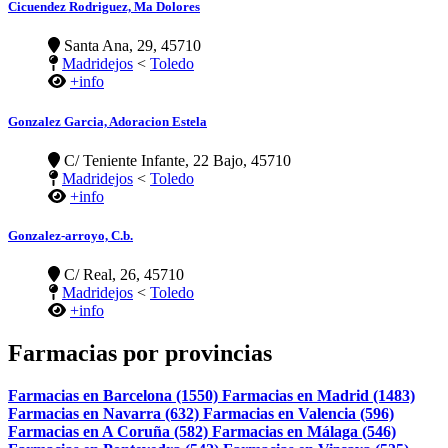
Cicuendez Rodriguez, Ma Dolores
Santa Ana, 29, 45710
Madridejos
<
Toledo
+info
Gonzalez Garcia, Adoracion Estela
C/ Teniente Infante, 22 Bajo, 45710
Madridejos
<
Toledo
+info
Gonzalez-arroyo, C.b.
C/ Real, 26, 45710
Madridejos
<
Toledo
+info
Farmacias por provincias
Farmacias en Barcelona (1550)
Farmacias en Madrid (1483)
Farmacias en Navarra (632)
Farmacias en Valencia (596)
Farmacias en A Coruña (582)
Farmacias en Málaga (546)