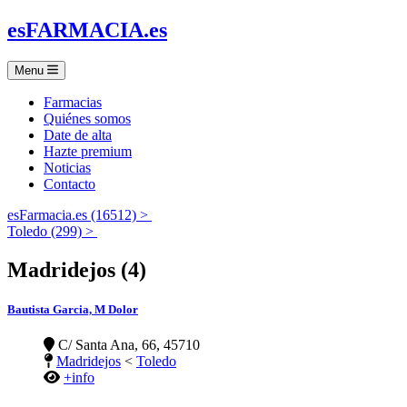
es
FARMACIA
.es
Menu
Farmacias
Quiénes somos
Date de alta
Hazte premium
Noticias
Contacto
esFarmacia.es (16512) >
Toledo (299) >
Madridejos (4)
Bautista Garcia, M Dolor
C/ Santa Ana, 66, 45710
Madridejos
<
Toledo
+info