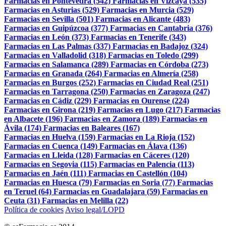
Farmacias en Pontevedra (542)
Farmacias en Vizcaya (535)
Farmacias en Asturias (529)
Farmacias en Murcia (529)
Farmacias en Sevilla (501)
Farmacias en Alicante (483)
Farmacias en Guipúzcoa (377)
Farmacias en Cantabria (376)
Farmacias en León (373)
Farmacias en Tenerife (343)
Farmacias en Las Palmas (337)
Farmacias en Badajoz (324)
Farmacias en Valladolid (318)
Farmacias en Toledo (299)
Farmacias en Salamanca (289)
Farmacias en Córdoba (273)
Farmacias en Granada (264)
Farmacias en Almería (258)
Farmacias en Burgos (252)
Farmacias en Ciudad Real (251)
Farmacias en Tarragona (250)
Farmacias en Zaragoza (247)
Farmacias en Cádiz (229)
Farmacias en Ourense (224)
Farmacias en Girona (219)
Farmacias en Lugo (217)
Farmacias
en Albacete (196)
Farmacias en Zamora (189)
Farmacias en
Ávila (174)
Farmacias en Baleares (167)
Farmacias en Huelva (159)
Farmacias en La Rioja (152)
Farmacias en Cuenca (149)
Farmacias en Álava (136)
Farmacias en Lleida (128)
Farmacias en Cáceres (120)
Farmacias en Segovia (115)
Farmacias en Palencia (113)
Farmacias en Jaén (111)
Farmacias en Castellón (104)
Farmacias en Huesca (79)
Farmacias en Soria (77)
Farmacias
en Teruel (64)
Farmacias en Guadalajara (59)
Farmacias en
Ceuta (31)
Farmacias en Melilla (22)
Política de cookies
Aviso legal/LOPD