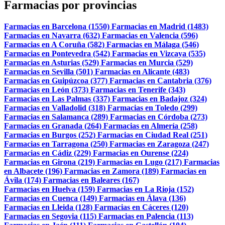
Farmacias por provincias
Farmacias en Barcelona (1550)
Farmacias en Madrid (1483)
Farmacias en Navarra (632)
Farmacias en Valencia (596)
Farmacias en A Coruña (582)
Farmacias en Málaga (546)
Farmacias en Pontevedra (542)
Farmacias en Vizcaya (535)
Farmacias en Asturias (529)
Farmacias en Murcia (529)
Farmacias en Sevilla (501)
Farmacias en Alicante (483)
Farmacias en Guipúzcoa (377)
Farmacias en Cantabria (376)
Farmacias en León (373)
Farmacias en Tenerife (343)
Farmacias en Las Palmas (337)
Farmacias en Badajoz (324)
Farmacias en Valladolid (318)
Farmacias en Toledo (299)
Farmacias en Salamanca (289)
Farmacias en Córdoba (273)
Farmacias en Granada (264)
Farmacias en Almería (258)
Farmacias en Burgos (252)
Farmacias en Ciudad Real (251)
Farmacias en Tarragona (250)
Farmacias en Zaragoza (247)
Farmacias en Cádiz (229)
Farmacias en Ourense (224)
Farmacias en Girona (219)
Farmacias en Lugo (217)
Farmacias
en Albacete (196)
Farmacias en Zamora (189)
Farmacias en
Ávila (174)
Farmacias en Baleares (167)
Farmacias en Huelva (159)
Farmacias en La Rioja (152)
Farmacias en Cuenca (149)
Farmacias en Álava (136)
Farmacias en Lleida (128)
Farmacias en Cáceres (120)
Farmacias en Segovia (115)
Farmacias en Palencia (113)