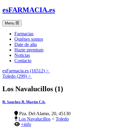
es
FARMACIA
.es
Menu
Farmacias
Quiénes somos
Date de alta
Hazte premium
Noticias
Contacto
esFarmacia.es (16512) >
Toledo (299) >
Los Navalucillos (1)
R. Sanchez R. Martin C.b.
Pza. Del Alamo, 20, 45130
Los Navalucillos
<
Toledo
+info