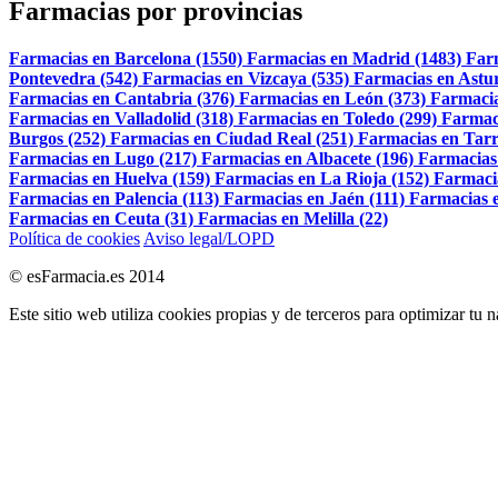
Farmacias por provincias
Farmacias en Barcelona (1550)
Farmacias en Madrid (1483)
Far
Pontevedra (542)
Farmacias en Vizcaya (535)
Farmacias en Astur
Farmacias en Cantabria (376)
Farmacias en León (373)
Farmacia
Farmacias en Valladolid (318)
Farmacias en Toledo (299)
Farmac
Burgos (252)
Farmacias en Ciudad Real (251)
Farmacias en Tarr
Farmacias en Lugo (217)
Farmacias en Albacete (196)
Farmacias
Farmacias en Huelva (159)
Farmacias en La Rioja (152)
Farmaci
Farmacias en Palencia (113)
Farmacias en Jaén (111)
Farmacias e
Farmacias en Ceuta (31)
Farmacias en Melilla (22)
Política de cookies
Aviso legal/LOPD
© esFarmacia.es 2014
Este sitio web utiliza cookies propias y de terceros para optimizar tu 