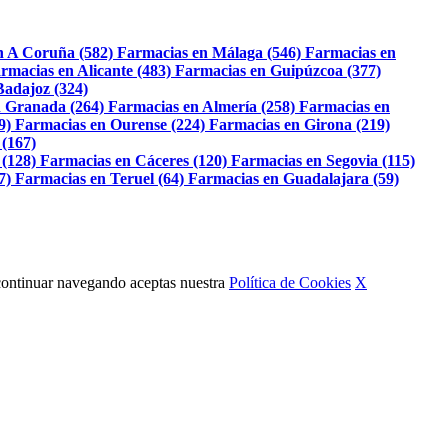
n A Coruña (582)
Farmacias en Málaga (546)
Farmacias en
rmacias en Alicante (483)
Farmacias en Guipúzcoa (377)
Badajoz (324)
 Granada (264)
Farmacias en Almería (258)
Farmacias en
9)
Farmacias en Ourense (224)
Farmacias en Girona (219)
 (167)
 (128)
Farmacias en Cáceres (120)
Farmacias en Segovia (115)
7)
Farmacias en Teruel (64)
Farmacias en Guadalajara (59)
Al continuar navegando aceptas nuestra
Política de Cookies
X