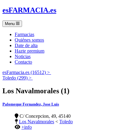
es
FARMACIA
.es
Menu
Farmacias
Quiénes somos
Date de alta
Hazte premium
Noticias
Contacto
esFarmacia.es (16512) >
Toledo (299) >
Los Navalmorales (1)
Palomeque Fernandez, Jose Luis
C/ Concepcion, 49, 45140
Los Navalmorales
<
Toledo
+info