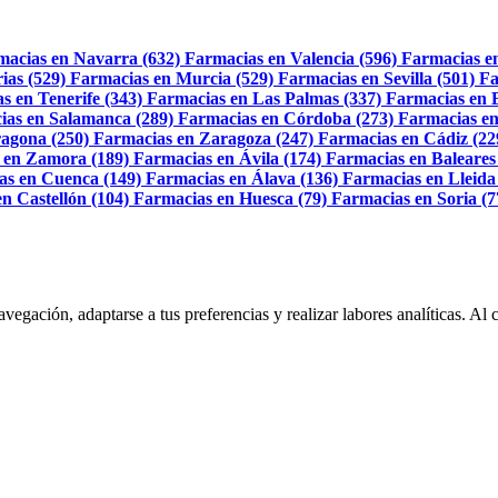
macias en Navarra (632)
Farmacias en Valencia (596)
Farmacias e
ias (529)
Farmacias en Murcia (529)
Farmacias en Sevilla (501)
Fa
s en Tenerife (343)
Farmacias en Las Palmas (337)
Farmacias en 
ias en Salamanca (289)
Farmacias en Córdoba (273)
Farmacias en
agona (250)
Farmacias en Zaragoza (247)
Farmacias en Cádiz (22
 en Zamora (189)
Farmacias en Ávila (174)
Farmacias en Baleares
as en Cuenca (149)
Farmacias en Álava (136)
Farmacias en Lleida
n Castellón (104)
Farmacias en Huesca (79)
Farmacias en Soria (7
navegación, adaptarse a tus preferencias y realizar labores analíticas. 