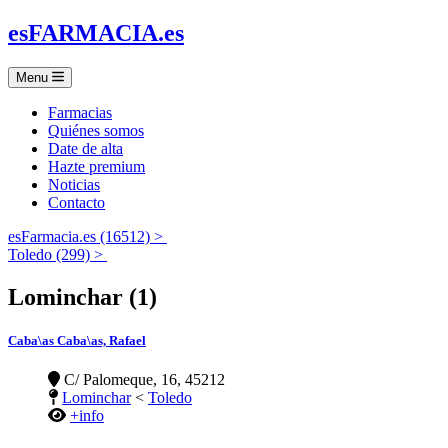
es
FARMACIA
.es
Menu
Farmacias
Quiénes somos
Date de alta
Hazte premium
Noticias
Contacto
esFarmacia.es (16512) >
Toledo (299) >
Lominchar (1)
Caba\as Caba\as, Rafael
C/ Palomeque, 16, 45212
Lominchar
<
Toledo
+info