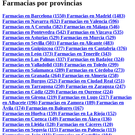
Farmacias por provincias
Farmacias en Barcelona (1550)
Farmacias en Madrid (1483)
Farmacias en Navarra (632)
Farmacias en Valencia (596)
Farmacias en A Coruña (582)
Farmacias en Málaga (546)
Farmacias en Pontevedra (542)
Farmacias en Vizcaya (535)
Farmacias en Asturias (529)
Farmacias en Murcia (529)
Farmacias en Sevilla (501)
Farmacias en Alicante (483)
Farmacias en Guipúzcoa (377)
Farmacias en Cantabria (376)
Farmacias en León (373)
Farmacias en Tenerife (343)
Farmacias en Las Palmas (337)
Farmacias en Badajoz (324)
Farmacias en Valladolid (318)
Farmacias en Toledo (299)
Farmacias en Salamanca (289)
Farmacias en Córdoba (273)
Farmacias en Granada (264)
Farmacias en Almería (258)
Farmacias en Burgos (252)
Farmacias en Ciudad Real (251)
Farmacias en Tarragona (250)
Farmacias en Zaragoza (247)
Farmacias en Cádiz (229)
Farmacias en Ourense (224)
Farmacias en Girona (219)
Farmacias en Lugo (217)
Farmacias
en Albacete (196)
Farmacias en Zamora (189)
Farmacias en
Ávila (174)
Farmacias en Baleares (167)
Farmacias en Huelva (159)
Farmacias en La Rioja (152)
Farmacias en Cuenca (149)
Farmacias en Álava (136)
Farmacias en Lleida (128)
Farmacias en Cáceres (120)
Farmacias en Segovia (115)
Farmacias en Palencia (113)