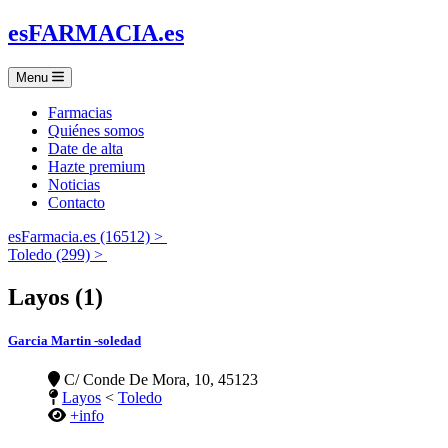
es
FARMACIA
.es
Menu
Farmacias
Quiénes somos
Date de alta
Hazte premium
Noticias
Contacto
esFarmacia.es (16512) >
Toledo (299) >
Layos (1)
Garcia Martin -soledad
C/ Conde De Mora, 10, 45123
Layos
<
Toledo
+info