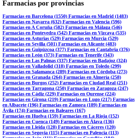
Farmacias por provincias
Farmacias en Barcelona (1550)
Farmacias en Madrid (1483)
Farmacias en Navarra (632)
Farmacias en Valencia (596)
Farmacias en A Coruña (582)
Farmacias en Málaga (546)
Farmacias en Pontevedra (542)
Farmacias en Vizcaya (535)
Farmacias en Asturias (529)
Farmacias en Murcia (529)
Farmacias en Sevilla (501)
Farmacias en Alicante (483)
Farmacias en Guipúzcoa (377)
Farmacias en Cantabria (376)
Farmacias en León (373)
Farmacias en Tenerife (343)
Farmacias en Las Palmas (337)
Farmacias en Badajoz (324)
Farmacias en Valladolid (318)
Farmacias en Toledo (299)
Farmacias en Salamanca (289)
Farmacias en Córdoba (273)
Farmacias en Granada (264)
Farmacias en Almería (258)
Farmacias en Burgos (252)
Farmacias en Ciudad Real (251)
Farmacias en Tarragona (250)
Farmacias en Zaragoza (247)
Farmacias en Cádiz (229)
Farmacias en Ourense (224)
Farmacias en Girona (219)
Farmacias en Lugo (217)
Farmacias
en Albacete (196)
Farmacias en Zamora (189)
Farmacias en
Ávila (174)
Farmacias en Baleares (167)
Farmacias en Huelva (159)
Farmacias en La Rioja (152)
Farmacias en Cuenca (149)
Farmacias en Álava (136)
Farmacias en Lleida (128)
Farmacias en Cáceres (120)
Farmacias en Segovia (115)
Farmacias en Palencia (113)