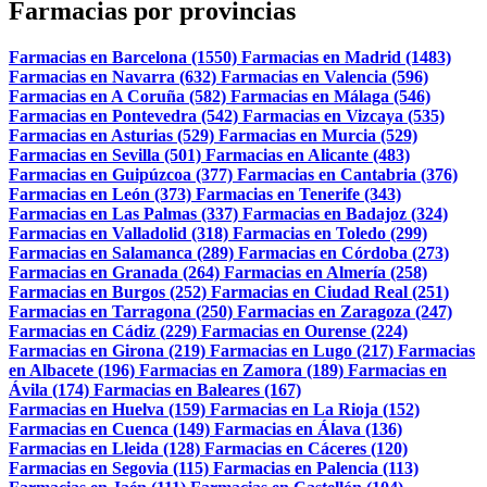
Farmacias por provincias
Farmacias en Barcelona (1550)
Farmacias en Madrid (1483)
Farmacias en Navarra (632)
Farmacias en Valencia (596)
Farmacias en A Coruña (582)
Farmacias en Málaga (546)
Farmacias en Pontevedra (542)
Farmacias en Vizcaya (535)
Farmacias en Asturias (529)
Farmacias en Murcia (529)
Farmacias en Sevilla (501)
Farmacias en Alicante (483)
Farmacias en Guipúzcoa (377)
Farmacias en Cantabria (376)
Farmacias en León (373)
Farmacias en Tenerife (343)
Farmacias en Las Palmas (337)
Farmacias en Badajoz (324)
Farmacias en Valladolid (318)
Farmacias en Toledo (299)
Farmacias en Salamanca (289)
Farmacias en Córdoba (273)
Farmacias en Granada (264)
Farmacias en Almería (258)
Farmacias en Burgos (252)
Farmacias en Ciudad Real (251)
Farmacias en Tarragona (250)
Farmacias en Zaragoza (247)
Farmacias en Cádiz (229)
Farmacias en Ourense (224)
Farmacias en Girona (219)
Farmacias en Lugo (217)
Farmacias
en Albacete (196)
Farmacias en Zamora (189)
Farmacias en
Ávila (174)
Farmacias en Baleares (167)
Farmacias en Huelva (159)
Farmacias en La Rioja (152)
Farmacias en Cuenca (149)
Farmacias en Álava (136)
Farmacias en Lleida (128)
Farmacias en Cáceres (120)
Farmacias en Segovia (115)
Farmacias en Palencia (113)