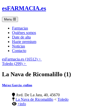
es
FARMACIA
.es
Menu
Farmacias
Quiénes somos
Date de alta
Hazte premium
Noticias
Contacto
esFarmacia.es (16512) >
Toledo (299) >
La Nava de Ricomalillo (1)
Mu\oz Garcia -rufino
Avd. De La Jara, 40, 45670
La Nava de Ricomalillo
<
Toledo
+info