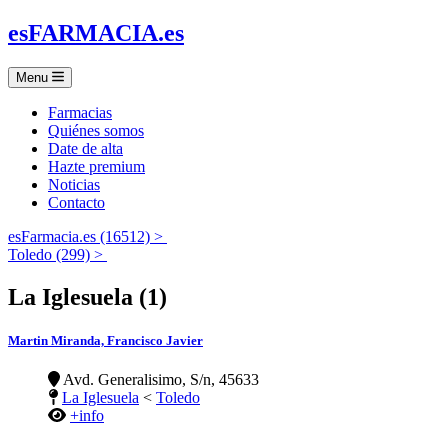
es
FARMACIA
.es
Menu
Farmacias
Quiénes somos
Date de alta
Hazte premium
Noticias
Contacto
esFarmacia.es (16512) >
Toledo (299) >
La Iglesuela (1)
Martin Miranda, Francisco Javier
Avd. Generalisimo, S/n, 45633
La Iglesuela
<
Toledo
+info