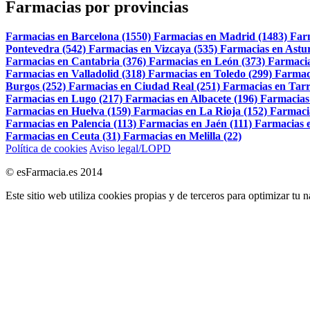
Farmacias por provincias
Farmacias en Barcelona (1550)
Farmacias en Madrid (1483)
Far
Pontevedra (542)
Farmacias en Vizcaya (535)
Farmacias en Astur
Farmacias en Cantabria (376)
Farmacias en León (373)
Farmacia
Farmacias en Valladolid (318)
Farmacias en Toledo (299)
Farmac
Burgos (252)
Farmacias en Ciudad Real (251)
Farmacias en Tarr
Farmacias en Lugo (217)
Farmacias en Albacete (196)
Farmacias
Farmacias en Huelva (159)
Farmacias en La Rioja (152)
Farmaci
Farmacias en Palencia (113)
Farmacias en Jaén (111)
Farmacias e
Farmacias en Ceuta (31)
Farmacias en Melilla (22)
Política de cookies
Aviso legal/LOPD
© esFarmacia.es 2014
Este sitio web utiliza cookies propias y de terceros para optimizar tu 