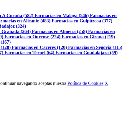
n A Coruña (582)
Farmacias en Málaga (546)
Farmacias en
rmacias en Alicante (483)
Farmacias en Guipúzcoa (377)
Badajoz (324)
 Granada (264)
Farmacias en Almería (258)
Farmacias en
9)
Farmacias en Ourense (224)
Farmacias en Girona (219)
 (167)
 (128)
Farmacias en Cáceres (120)
Farmacias en Segovia (115)
7)
Farmacias en Teruel (64)
Farmacias en Guadalajara (59)
Al continuar navegando aceptas nuestra
Política de Cookies
X