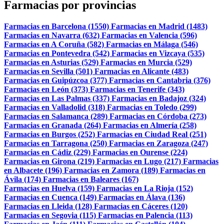
Farmacias por provincias
Farmacias en Barcelona (1550)
Farmacias en Madrid (1483)
Farmacias en Navarra (632)
Farmacias en Valencia (596)
Farmacias en A Coruña (582)
Farmacias en Málaga (546)
Farmacias en Pontevedra (542)
Farmacias en Vizcaya (535)
Farmacias en Asturias (529)
Farmacias en Murcia (529)
Farmacias en Sevilla (501)
Farmacias en Alicante (483)
Farmacias en Guipúzcoa (377)
Farmacias en Cantabria (376)
Farmacias en León (373)
Farmacias en Tenerife (343)
Farmacias en Las Palmas (337)
Farmacias en Badajoz (324)
Farmacias en Valladolid (318)
Farmacias en Toledo (299)
Farmacias en Salamanca (289)
Farmacias en Córdoba (273)
Farmacias en Granada (264)
Farmacias en Almería (258)
Farmacias en Burgos (252)
Farmacias en Ciudad Real (251)
Farmacias en Tarragona (250)
Farmacias en Zaragoza (247)
Farmacias en Cádiz (229)
Farmacias en Ourense (224)
Farmacias en Girona (219)
Farmacias en Lugo (217)
Farmacias
en Albacete (196)
Farmacias en Zamora (189)
Farmacias en
Ávila (174)
Farmacias en Baleares (167)
Farmacias en Huelva (159)
Farmacias en La Rioja (152)
Farmacias en Cuenca (149)
Farmacias en Álava (136)
Farmacias en Lleida (128)
Farmacias en Cáceres (120)
Farmacias en Segovia (115)
Farmacias en Palencia (113)