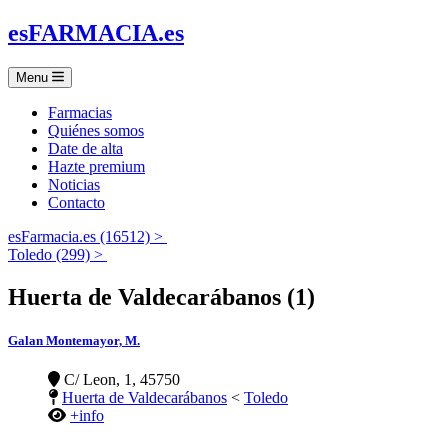
es
FARMACIA
.es
Menu
Farmacias
Quiénes somos
Date de alta
Hazte premium
Noticias
Contacto
esFarmacia.es (16512) >
Toledo (299) >
Huerta de Valdecarábanos (1)
Galan Montemayor, M.
C/ Leon, 1, 45750
Huerta de Valdecarábanos
<
Toledo
+info