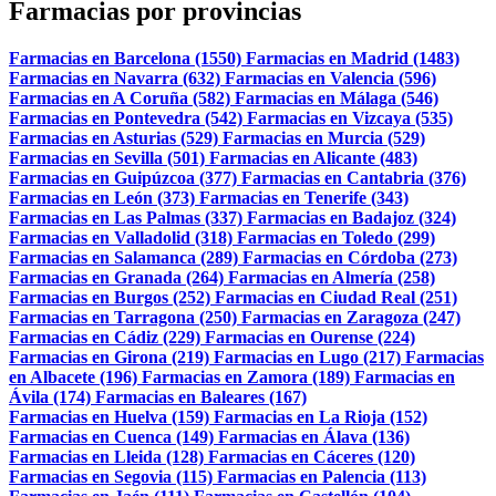
Farmacias por provincias
Farmacias en Barcelona (1550)
Farmacias en Madrid (1483)
Farmacias en Navarra (632)
Farmacias en Valencia (596)
Farmacias en A Coruña (582)
Farmacias en Málaga (546)
Farmacias en Pontevedra (542)
Farmacias en Vizcaya (535)
Farmacias en Asturias (529)
Farmacias en Murcia (529)
Farmacias en Sevilla (501)
Farmacias en Alicante (483)
Farmacias en Guipúzcoa (377)
Farmacias en Cantabria (376)
Farmacias en León (373)
Farmacias en Tenerife (343)
Farmacias en Las Palmas (337)
Farmacias en Badajoz (324)
Farmacias en Valladolid (318)
Farmacias en Toledo (299)
Farmacias en Salamanca (289)
Farmacias en Córdoba (273)
Farmacias en Granada (264)
Farmacias en Almería (258)
Farmacias en Burgos (252)
Farmacias en Ciudad Real (251)
Farmacias en Tarragona (250)
Farmacias en Zaragoza (247)
Farmacias en Cádiz (229)
Farmacias en Ourense (224)
Farmacias en Girona (219)
Farmacias en Lugo (217)
Farmacias
en Albacete (196)
Farmacias en Zamora (189)
Farmacias en
Ávila (174)
Farmacias en Baleares (167)
Farmacias en Huelva (159)
Farmacias en La Rioja (152)
Farmacias en Cuenca (149)
Farmacias en Álava (136)
Farmacias en Lleida (128)
Farmacias en Cáceres (120)
Farmacias en Segovia (115)
Farmacias en Palencia (113)