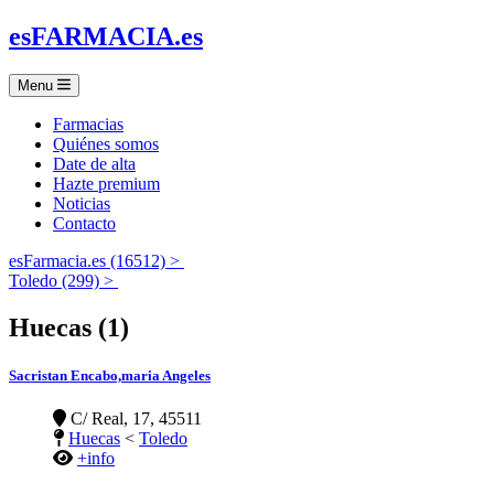
es
FARMACIA
.es
Menu
Farmacias
Quiénes somos
Date de alta
Hazte premium
Noticias
Contacto
esFarmacia.es (16512) >
Toledo (299) >
Huecas (1)
Sacristan Encabo,maria Angeles
C/ Real, 17, 45511
Huecas
<
Toledo
+info