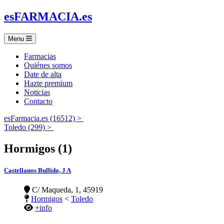
es
FARMACIA
.es
Menu
Farmacias
Quiénes somos
Date de alta
Hazte premium
Noticias
Contacto
esFarmacia.es (16512) >
Toledo (299) >
Hormigos (1)
Castellanos Bullido, J A
C/ Maqueda, 1, 45919
Hormigos
<
Toledo
+info