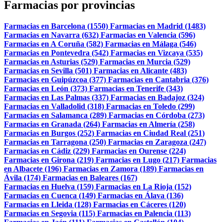
Farmacias por provincias
Farmacias en Barcelona (1550)
Farmacias en Madrid (1483)
Farmacias en Navarra (632)
Farmacias en Valencia (596)
Farmacias en A Coruña (582)
Farmacias en Málaga (546)
Farmacias en Pontevedra (542)
Farmacias en Vizcaya (535)
Farmacias en Asturias (529)
Farmacias en Murcia (529)
Farmacias en Sevilla (501)
Farmacias en Alicante (483)
Farmacias en Guipúzcoa (377)
Farmacias en Cantabria (376)
Farmacias en León (373)
Farmacias en Tenerife (343)
Farmacias en Las Palmas (337)
Farmacias en Badajoz (324)
Farmacias en Valladolid (318)
Farmacias en Toledo (299)
Farmacias en Salamanca (289)
Farmacias en Córdoba (273)
Farmacias en Granada (264)
Farmacias en Almería (258)
Farmacias en Burgos (252)
Farmacias en Ciudad Real (251)
Farmacias en Tarragona (250)
Farmacias en Zaragoza (247)
Farmacias en Cádiz (229)
Farmacias en Ourense (224)
Farmacias en Girona (219)
Farmacias en Lugo (217)
Farmacias
en Albacete (196)
Farmacias en Zamora (189)
Farmacias en
Ávila (174)
Farmacias en Baleares (167)
Farmacias en Huelva (159)
Farmacias en La Rioja (152)
Farmacias en Cuenca (149)
Farmacias en Álava (136)
Farmacias en Lleida (128)
Farmacias en Cáceres (120)
Farmacias en Segovia (115)
Farmacias en Palencia (113)