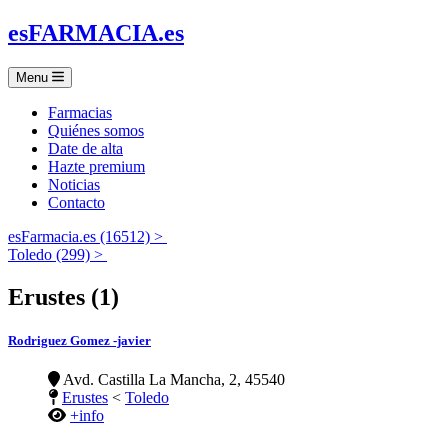
es
FARMACIA
.es
Menu
Farmacias
Quiénes somos
Date de alta
Hazte premium
Noticias
Contacto
esFarmacia.es (16512) >
Toledo (299) >
Erustes (1)
Rodriguez Gomez -javier
Avd. Castilla La Mancha, 2, 45540
Erustes
<
Toledo
+info