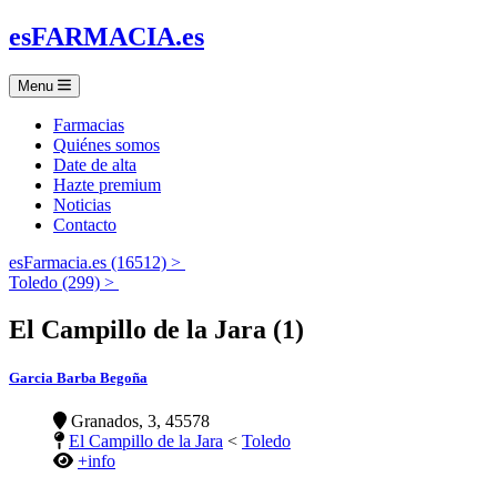
es
FARMACIA
.es
Menu
Farmacias
Quiénes somos
Date de alta
Hazte premium
Noticias
Contacto
esFarmacia.es (16512) >
Toledo (299) >
El Campillo de la Jara (1)
Garcia Barba Begoña
Granados, 3, 45578
El Campillo de la Jara
<
Toledo
+info