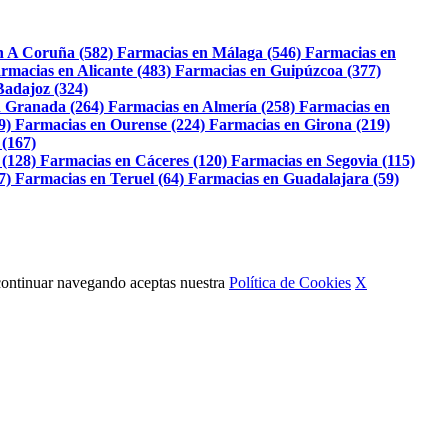
n A Coruña (582)
Farmacias en Málaga (546)
Farmacias en
rmacias en Alicante (483)
Farmacias en Guipúzcoa (377)
Badajoz (324)
 Granada (264)
Farmacias en Almería (258)
Farmacias en
9)
Farmacias en Ourense (224)
Farmacias en Girona (219)
 (167)
 (128)
Farmacias en Cáceres (120)
Farmacias en Segovia (115)
7)
Farmacias en Teruel (64)
Farmacias en Guadalajara (59)
Al continuar navegando aceptas nuestra
Política de Cookies
X