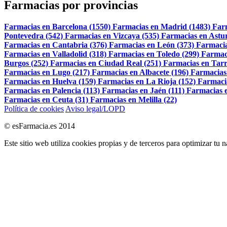
Farmacias por provincias
Farmacias en Barcelona (1550)
Farmacias en Madrid (1483)
Far
Pontevedra (542)
Farmacias en Vizcaya (535)
Farmacias en Astur
Farmacias en Cantabria (376)
Farmacias en León (373)
Farmacia
Farmacias en Valladolid (318)
Farmacias en Toledo (299)
Farmac
Burgos (252)
Farmacias en Ciudad Real (251)
Farmacias en Tarr
Farmacias en Lugo (217)
Farmacias en Albacete (196)
Farmacias
Farmacias en Huelva (159)
Farmacias en La Rioja (152)
Farmaci
Farmacias en Palencia (113)
Farmacias en Jaén (111)
Farmacias e
Farmacias en Ceuta (31)
Farmacias en Melilla (22)
Política de cookies
Aviso legal/LOPD
© esFarmacia.es 2014
Este sitio web utiliza cookies propias y de terceros para optimizar tu 