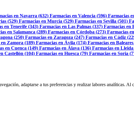
macias en Navarra (632)
Farmacias en Valencia (596)
Farmacias e
ias (529)
Farmacias en Murcia (529)
Farmacias en Sevilla (501)
Fa
s en Tenerife (343)
Farmacias en Las Palmas (337)
Farmacias en 
ias en Salamanca (289)
Farmacias en Córdoba (273)
Farmacias en
agona (250)
Farmacias en Zaragoza (247)
Farmacias en Cádiz (22
 en Zamora (189)
Farmacias en Ávila (174)
Farmacias en Baleares
as en Cuenca (149)
Farmacias en Álava (136)
Farmacias en Lleida
n Castellón (104)
Farmacias en Huesca (79)
Farmacias en Soria (7
navegación, adaptarse a tus preferencias y realizar labores analíticas. 