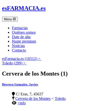
es
FARMACIA
.es
Menu
Farmacias
Quiénes somos
Date de alta
Hazte premium
Noticias
Contacto
esFarmacia.es (16512) >
Toledo (299) >
Cervera de los Montes (1)
Herrera Gonzalez, Javier
C/ Eras, 7, 45637
Cervera de los Montes
<
Toledo
+info