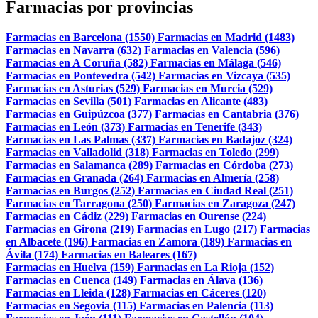
Farmacias por provincias
Farmacias en Barcelona (1550)
Farmacias en Madrid (1483)
Farmacias en Navarra (632)
Farmacias en Valencia (596)
Farmacias en A Coruña (582)
Farmacias en Málaga (546)
Farmacias en Pontevedra (542)
Farmacias en Vizcaya (535)
Farmacias en Asturias (529)
Farmacias en Murcia (529)
Farmacias en Sevilla (501)
Farmacias en Alicante (483)
Farmacias en Guipúzcoa (377)
Farmacias en Cantabria (376)
Farmacias en León (373)
Farmacias en Tenerife (343)
Farmacias en Las Palmas (337)
Farmacias en Badajoz (324)
Farmacias en Valladolid (318)
Farmacias en Toledo (299)
Farmacias en Salamanca (289)
Farmacias en Córdoba (273)
Farmacias en Granada (264)
Farmacias en Almería (258)
Farmacias en Burgos (252)
Farmacias en Ciudad Real (251)
Farmacias en Tarragona (250)
Farmacias en Zaragoza (247)
Farmacias en Cádiz (229)
Farmacias en Ourense (224)
Farmacias en Girona (219)
Farmacias en Lugo (217)
Farmacias
en Albacete (196)
Farmacias en Zamora (189)
Farmacias en
Ávila (174)
Farmacias en Baleares (167)
Farmacias en Huelva (159)
Farmacias en La Rioja (152)
Farmacias en Cuenca (149)
Farmacias en Álava (136)
Farmacias en Lleida (128)
Farmacias en Cáceres (120)
Farmacias en Segovia (115)
Farmacias en Palencia (113)