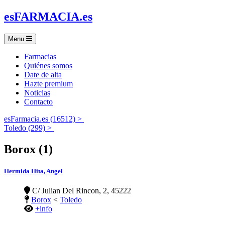
es
FARMACIA
.es
Menu
Farmacias
Quiénes somos
Date de alta
Hazte premium
Noticias
Contacto
esFarmacia.es (16512) >
Toledo (299) >
Borox (1)
Hermida Hita, Angel
C/ Julian Del Rincon, 2, 45222
Borox
<
Toledo
+info