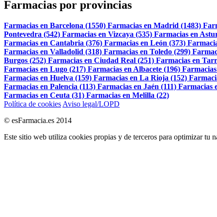
Farmacias por provincias
Farmacias en Barcelona (1550)
Farmacias en Madrid (1483)
Far
Pontevedra (542)
Farmacias en Vizcaya (535)
Farmacias en Astur
Farmacias en Cantabria (376)
Farmacias en León (373)
Farmacia
Farmacias en Valladolid (318)
Farmacias en Toledo (299)
Farmac
Burgos (252)
Farmacias en Ciudad Real (251)
Farmacias en Tarr
Farmacias en Lugo (217)
Farmacias en Albacete (196)
Farmacias
Farmacias en Huelva (159)
Farmacias en La Rioja (152)
Farmaci
Farmacias en Palencia (113)
Farmacias en Jaén (111)
Farmacias e
Farmacias en Ceuta (31)
Farmacias en Melilla (22)
Política de cookies
Aviso legal/LOPD
© esFarmacia.es 2014
Este sitio web utiliza cookies propias y de terceros para optimizar tu 