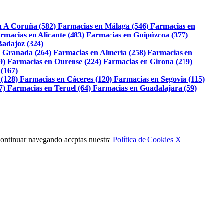
n A Coruña (582)
Farmacias en Málaga (546)
Farmacias en
rmacias en Alicante (483)
Farmacias en Guipúzcoa (377)
Badajoz (324)
 Granada (264)
Farmacias en Almería (258)
Farmacias en
9)
Farmacias en Ourense (224)
Farmacias en Girona (219)
 (167)
 (128)
Farmacias en Cáceres (120)
Farmacias en Segovia (115)
7)
Farmacias en Teruel (64)
Farmacias en Guadalajara (59)
Al continuar navegando aceptas nuestra
Política de Cookies
X