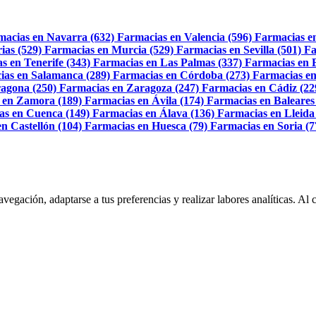
macias en Navarra (632)
Farmacias en Valencia (596)
Farmacias e
ias (529)
Farmacias en Murcia (529)
Farmacias en Sevilla (501)
Fa
s en Tenerife (343)
Farmacias en Las Palmas (337)
Farmacias en 
ias en Salamanca (289)
Farmacias en Córdoba (273)
Farmacias en
agona (250)
Farmacias en Zaragoza (247)
Farmacias en Cádiz (22
 en Zamora (189)
Farmacias en Ávila (174)
Farmacias en Baleares
as en Cuenca (149)
Farmacias en Álava (136)
Farmacias en Lleida
n Castellón (104)
Farmacias en Huesca (79)
Farmacias en Soria (7
navegación, adaptarse a tus preferencias y realizar labores analíticas. 