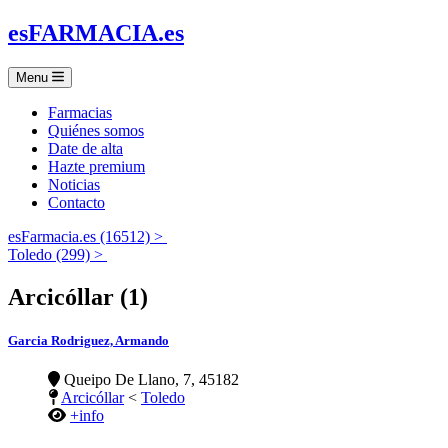
es
FARMACIA
.es
Menu
Farmacias
Quiénes somos
Date de alta
Hazte premium
Noticias
Contacto
esFarmacia.es (16512) >
Toledo (299) >
Arcicóllar (1)
Garcia Rodriguez, Armando
Queipo De Llano, 7, 45182
Arcicóllar
<
Toledo
+info