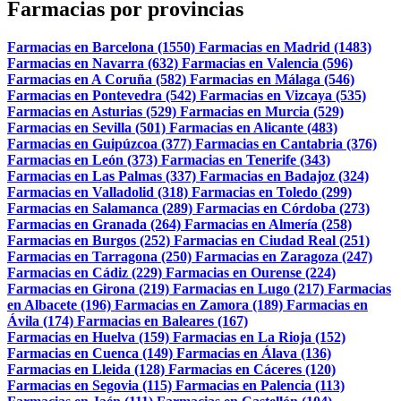
Farmacias por provincias
Farmacias en Barcelona (1550)
Farmacias en Madrid (1483)
Farmacias en Navarra (632)
Farmacias en Valencia (596)
Farmacias en A Coruña (582)
Farmacias en Málaga (546)
Farmacias en Pontevedra (542)
Farmacias en Vizcaya (535)
Farmacias en Asturias (529)
Farmacias en Murcia (529)
Farmacias en Sevilla (501)
Farmacias en Alicante (483)
Farmacias en Guipúzcoa (377)
Farmacias en Cantabria (376)
Farmacias en León (373)
Farmacias en Tenerife (343)
Farmacias en Las Palmas (337)
Farmacias en Badajoz (324)
Farmacias en Valladolid (318)
Farmacias en Toledo (299)
Farmacias en Salamanca (289)
Farmacias en Córdoba (273)
Farmacias en Granada (264)
Farmacias en Almería (258)
Farmacias en Burgos (252)
Farmacias en Ciudad Real (251)
Farmacias en Tarragona (250)
Farmacias en Zaragoza (247)
Farmacias en Cádiz (229)
Farmacias en Ourense (224)
Farmacias en Girona (219)
Farmacias en Lugo (217)
Farmacias
en Albacete (196)
Farmacias en Zamora (189)
Farmacias en
Ávila (174)
Farmacias en Baleares (167)
Farmacias en Huelva (159)
Farmacias en La Rioja (152)
Farmacias en Cuenca (149)
Farmacias en Álava (136)
Farmacias en Lleida (128)
Farmacias en Cáceres (120)
Farmacias en Segovia (115)
Farmacias en Palencia (113)