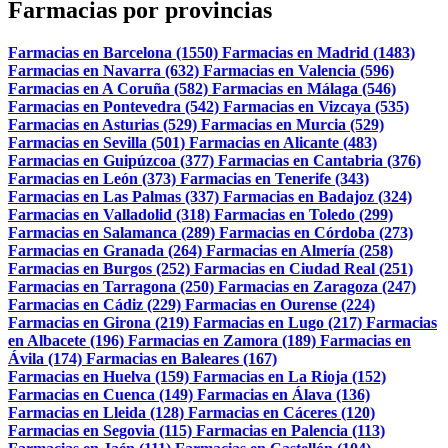
Farmacias por provincias
Farmacias en Barcelona (1550)
Farmacias en Madrid (1483)
Farmacias en Navarra (632)
Farmacias en Valencia (596)
Farmacias en A Coruña (582)
Farmacias en Málaga (546)
Farmacias en Pontevedra (542)
Farmacias en Vizcaya (535)
Farmacias en Asturias (529)
Farmacias en Murcia (529)
Farmacias en Sevilla (501)
Farmacias en Alicante (483)
Farmacias en Guipúzcoa (377)
Farmacias en Cantabria (376)
Farmacias en León (373)
Farmacias en Tenerife (343)
Farmacias en Las Palmas (337)
Farmacias en Badajoz (324)
Farmacias en Valladolid (318)
Farmacias en Toledo (299)
Farmacias en Salamanca (289)
Farmacias en Córdoba (273)
Farmacias en Granada (264)
Farmacias en Almería (258)
Farmacias en Burgos (252)
Farmacias en Ciudad Real (251)
Farmacias en Tarragona (250)
Farmacias en Zaragoza (247)
Farmacias en Cádiz (229)
Farmacias en Ourense (224)
Farmacias en Girona (219)
Farmacias en Lugo (217)
Farmacias
en Albacete (196)
Farmacias en Zamora (189)
Farmacias en
Ávila (174)
Farmacias en Baleares (167)
Farmacias en Huelva (159)
Farmacias en La Rioja (152)
Farmacias en Cuenca (149)
Farmacias en Álava (136)
Farmacias en Lleida (128)
Farmacias en Cáceres (120)
Farmacias en Segovia (115)
Farmacias en Palencia (113)