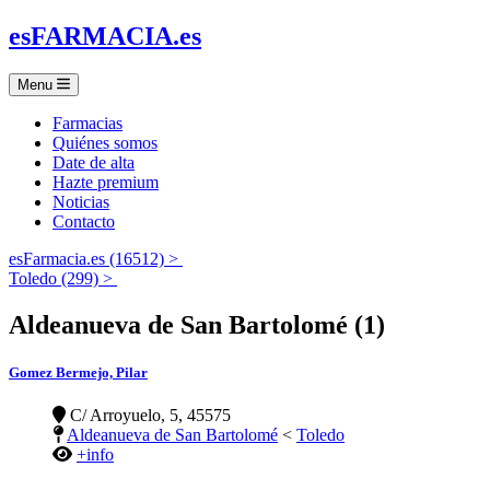
es
FARMACIA
.es
Menu
Farmacias
Quiénes somos
Date de alta
Hazte premium
Noticias
Contacto
esFarmacia.es (16512) >
Toledo (299) >
Aldeanueva de San Bartolomé (1)
Gomez Bermejo, Pilar
C/ Arroyuelo, 5, 45575
Aldeanueva de San Bartolomé
<
Toledo
+info