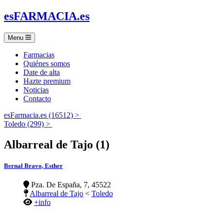
es
FARMACIA
.es
Menu
Farmacias
Quiénes somos
Date de alta
Hazte premium
Noticias
Contacto
esFarmacia.es (16512) >
Toledo (299) >
Albarreal de Tajo (1)
Bernal Bravo, Esther
Pza. De España, 7, 45522
Albarreal de Tajo
<
Toledo
+info