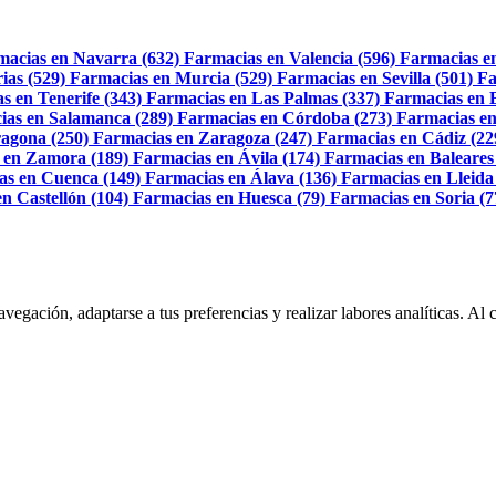
macias en Navarra (632)
Farmacias en Valencia (596)
Farmacias e
ias (529)
Farmacias en Murcia (529)
Farmacias en Sevilla (501)
Fa
s en Tenerife (343)
Farmacias en Las Palmas (337)
Farmacias en 
ias en Salamanca (289)
Farmacias en Córdoba (273)
Farmacias en
agona (250)
Farmacias en Zaragoza (247)
Farmacias en Cádiz (22
 en Zamora (189)
Farmacias en Ávila (174)
Farmacias en Baleares
as en Cuenca (149)
Farmacias en Álava (136)
Farmacias en Lleida
n Castellón (104)
Farmacias en Huesca (79)
Farmacias en Soria (7
navegación, adaptarse a tus preferencias y realizar labores analíticas. 