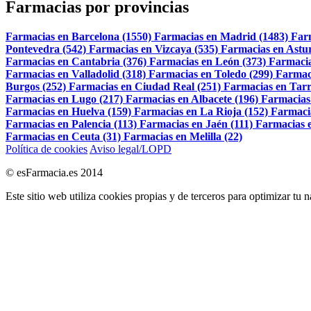
Farmacias por provincias
Farmacias en Barcelona (1550)
Farmacias en Madrid (1483)
Far
Pontevedra (542)
Farmacias en Vizcaya (535)
Farmacias en Astur
Farmacias en Cantabria (376)
Farmacias en León (373)
Farmacia
Farmacias en Valladolid (318)
Farmacias en Toledo (299)
Farmac
Burgos (252)
Farmacias en Ciudad Real (251)
Farmacias en Tarr
Farmacias en Lugo (217)
Farmacias en Albacete (196)
Farmacias
Farmacias en Huelva (159)
Farmacias en La Rioja (152)
Farmaci
Farmacias en Palencia (113)
Farmacias en Jaén (111)
Farmacias e
Farmacias en Ceuta (31)
Farmacias en Melilla (22)
Política de cookies
Aviso legal/LOPD
© esFarmacia.es 2014
Este sitio web utiliza cookies propias y de terceros para optimizar tu 