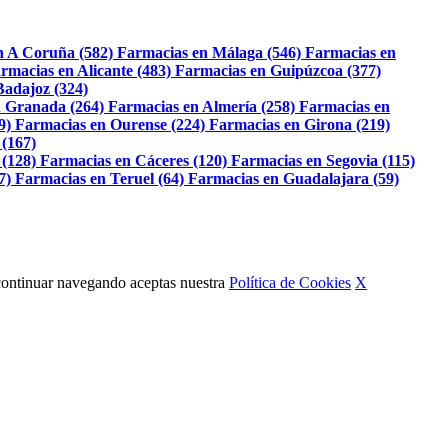
n A Coruña (582)
Farmacias en Málaga (546)
Farmacias en
rmacias en Alicante (483)
Farmacias en Guipúzcoa (377)
Badajoz (324)
 Granada (264)
Farmacias en Almería (258)
Farmacias en
9)
Farmacias en Ourense (224)
Farmacias en Girona (219)
 (167)
 (128)
Farmacias en Cáceres (120)
Farmacias en Segovia (115)
7)
Farmacias en Teruel (64)
Farmacias en Guadalajara (59)
Al continuar navegando aceptas nuestra
Política de Cookies
X