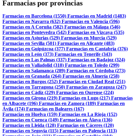
Farmacias por provincias
Farmacias en Barcelona (1550)
Farmacias en Madrid (1483)
Farmacias en Navarra (632)
Farmacias en Valencia (596)
Farmacias en A Coruña (582)
Farmacias en Málaga (546)
Farmacias en Pontevedra (542)
Farmacias en Vizcaya (535)
Farmacias en Asturias (529)
Farmacias en Murcia (529)
Farmacias en Sevilla (501)
Farmacias en Alicante (483)
Farmacias en Guipúzcoa (377)
Farmacias en Cantabria (376)
Farmacias en León (373)
Farmacias en Tenerife (343)
Farmacias en Las Palmas (337)
Farmacias en Badajoz (324)
Farmacias en Valladolid (318)
Farmacias en Toledo (299)
Farmacias en Salamanca (289)
Farmacias en Córdoba (273)
Farmacias en Granada (264)
Farmacias en Almería (258)
Farmacias en Burgos (252)
Farmacias en Ciudad Real (251)
Farmacias en Tarragona (250)
Farmacias en Zaragoza (247)
Farmacias en Cádiz (229)
Farmacias en Ourense (224)
Farmacias en Girona (219)
Farmacias en Lugo (217)
Farmacias
en Albacete (196)
Farmacias en Zamora (189)
Farmacias en
Ávila (174)
Farmacias en Baleares (167)
Farmacias en Huelva (159)
Farmacias en La Rioja (152)
Farmacias en Cuenca (149)
Farmacias en Álava (136)
Farmacias en Lleida (128)
Farmacias en Cáceres (120)
Farmacias en Segovia (115)
Farmacias en Palencia (113)