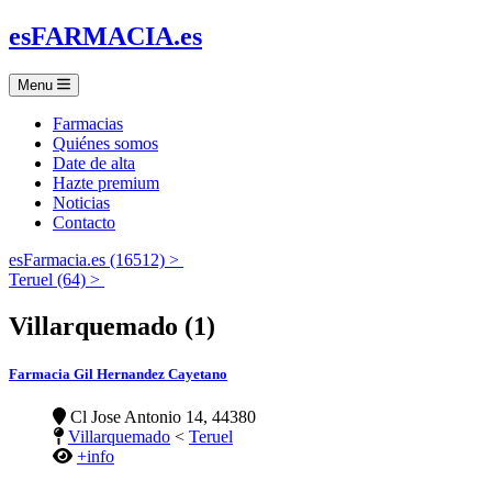
es
FARMACIA
.es
Menu
Farmacias
Quiénes somos
Date de alta
Hazte premium
Noticias
Contacto
esFarmacia.es (16512) >
Teruel (64) >
Villarquemado (1)
Farmacia Gil Hernandez Cayetano
Cl Jose Antonio 14, 44380
Villarquemado
<
Teruel
+info