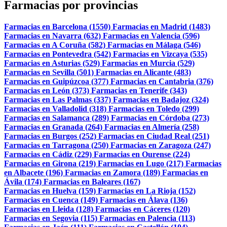
Farmacias por provincias
Farmacias en Barcelona (1550)
Farmacias en Madrid (1483)
Farmacias en Navarra (632)
Farmacias en Valencia (596)
Farmacias en A Coruña (582)
Farmacias en Málaga (546)
Farmacias en Pontevedra (542)
Farmacias en Vizcaya (535)
Farmacias en Asturias (529)
Farmacias en Murcia (529)
Farmacias en Sevilla (501)
Farmacias en Alicante (483)
Farmacias en Guipúzcoa (377)
Farmacias en Cantabria (376)
Farmacias en León (373)
Farmacias en Tenerife (343)
Farmacias en Las Palmas (337)
Farmacias en Badajoz (324)
Farmacias en Valladolid (318)
Farmacias en Toledo (299)
Farmacias en Salamanca (289)
Farmacias en Córdoba (273)
Farmacias en Granada (264)
Farmacias en Almería (258)
Farmacias en Burgos (252)
Farmacias en Ciudad Real (251)
Farmacias en Tarragona (250)
Farmacias en Zaragoza (247)
Farmacias en Cádiz (229)
Farmacias en Ourense (224)
Farmacias en Girona (219)
Farmacias en Lugo (217)
Farmacias
en Albacete (196)
Farmacias en Zamora (189)
Farmacias en
Ávila (174)
Farmacias en Baleares (167)
Farmacias en Huelva (159)
Farmacias en La Rioja (152)
Farmacias en Cuenca (149)
Farmacias en Álava (136)
Farmacias en Lleida (128)
Farmacias en Cáceres (120)
Farmacias en Segovia (115)
Farmacias en Palencia (113)