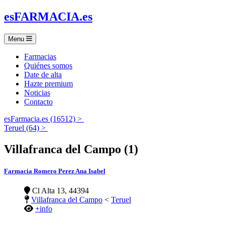
es
FARMACIA
.es
Menu
Farmacias
Quiénes somos
Date de alta
Hazte premium
Noticias
Contacto
esFarmacia.es (16512) >
Teruel (64) >
Villafranca del Campo (1)
Farmacia Romero Perez Ana Isabel
Cl Alta 13, 44394
Villafranca del Campo
<
Teruel
+info