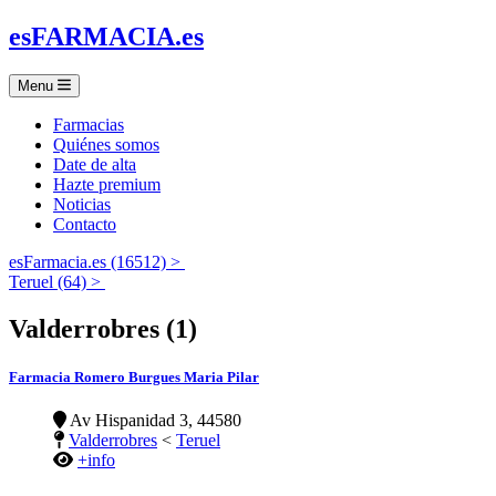
es
FARMACIA
.es
Menu
Farmacias
Quiénes somos
Date de alta
Hazte premium
Noticias
Contacto
esFarmacia.es (16512) >
Teruel (64) >
Valderrobres (1)
Farmacia Romero Burgues Maria Pilar
Av Hispanidad 3, 44580
Valderrobres
<
Teruel
+info