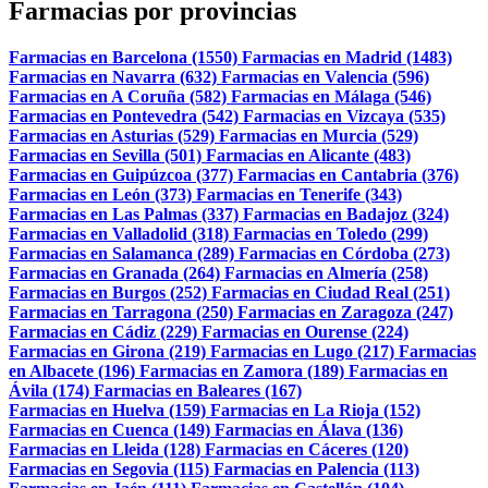
Farmacias por provincias
Farmacias en Barcelona (1550)
Farmacias en Madrid (1483)
Farmacias en Navarra (632)
Farmacias en Valencia (596)
Farmacias en A Coruña (582)
Farmacias en Málaga (546)
Farmacias en Pontevedra (542)
Farmacias en Vizcaya (535)
Farmacias en Asturias (529)
Farmacias en Murcia (529)
Farmacias en Sevilla (501)
Farmacias en Alicante (483)
Farmacias en Guipúzcoa (377)
Farmacias en Cantabria (376)
Farmacias en León (373)
Farmacias en Tenerife (343)
Farmacias en Las Palmas (337)
Farmacias en Badajoz (324)
Farmacias en Valladolid (318)
Farmacias en Toledo (299)
Farmacias en Salamanca (289)
Farmacias en Córdoba (273)
Farmacias en Granada (264)
Farmacias en Almería (258)
Farmacias en Burgos (252)
Farmacias en Ciudad Real (251)
Farmacias en Tarragona (250)
Farmacias en Zaragoza (247)
Farmacias en Cádiz (229)
Farmacias en Ourense (224)
Farmacias en Girona (219)
Farmacias en Lugo (217)
Farmacias
en Albacete (196)
Farmacias en Zamora (189)
Farmacias en
Ávila (174)
Farmacias en Baleares (167)
Farmacias en Huelva (159)
Farmacias en La Rioja (152)
Farmacias en Cuenca (149)
Farmacias en Álava (136)
Farmacias en Lleida (128)
Farmacias en Cáceres (120)
Farmacias en Segovia (115)
Farmacias en Palencia (113)