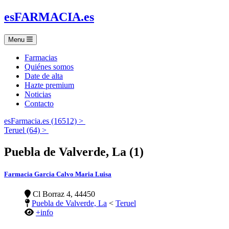
es
FARMACIA
.es
Menu
Farmacias
Quiénes somos
Date de alta
Hazte premium
Noticias
Contacto
esFarmacia.es (16512) >
Teruel (64) >
Puebla de Valverde, La (1)
Farmacia Garcia Calvo Maria Luisa
Cl Borraz 4, 44450
Puebla de Valverde, La
<
Teruel
+info