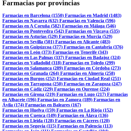
Farmacias por provincias
Farmacias en Barcelona (1550)
Farmacias en Madrid (1483)
Farmacias en Navarra (632)
Farmacias en Valencia (596)
Farmacias en A Coruña (582)
Farmacias en Málaga (546)
Farmacias en Pontevedra (542)
Farmacias en Vizcaya (535)
Farmacias en Asturias (529)
Farmacias en Murcia (529)
Farmacias en Sevilla (501)
Farmacias en Alicante (483)
Farmacias en Guipúzcoa (377)
Farmacias en Cantabria (376)
Farmacias en León (373)
Farmacias en Tenerife (343)
Farmacias en Las Palmas (337)
Farmacias en Badajoz (324)
Farmacias en Valladolid (318)
Farmacias en Toledo (299)
Farmacias en Salamanca (289)
Farmacias en Córdoba (273)
Farmacias en Granada (264)
Farmacias en Almería (258)
Farmacias en Burgos (252)
Farmacias en Ciudad Real (251)
Farmacias en Tarragona (250)
Farmacias en Zaragoza (247)
Farmacias en Cádiz (229)
Farmacias en Ourense (224)
Farmacias en Girona (219)
Farmacias en Lugo (217)
Farmacias
en Albacete (196)
Farmacias en Zamora (189)
Farmacias en
Ávila (174)
Farmacias en Baleares (167)
Farmacias en Huelva (159)
Farmacias en La Rioja (152)
Farmacias en Cuenca (149)
Farmacias en Álava (136)
Farmacias en Lleida (128)
Farmacias en Cáceres (120)
Farmacias en Segovia (115)
Farmacias en Palencia (113)