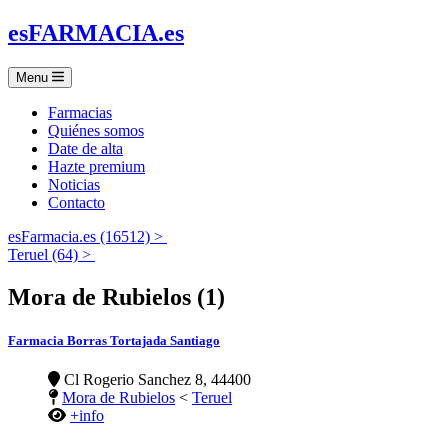
es
FARMACIA
.es
Menu
Farmacias
Quiénes somos
Date de alta
Hazte premium
Noticias
Contacto
esFarmacia.es (16512) >
Teruel (64) >
Mora de Rubielos (1)
Farmacia Borras Tortajada Santiago
Cl Rogerio Sanchez 8, 44400
Mora de Rubielos
<
Teruel
+info