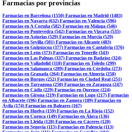
Farmacias por provincias
Farmacias en Barcelona (1550)
Farmacias en Madrid (1483)
Farmacias en Navarra (632)
Farmacias en Valencia (596)
Farmacias en A Coruña (582)
Farmacias en Málaga (546)
Farmacias en Pontevedra (542)
Farmacias en Vizcaya (535)
Farmacias en Asturias (529)
Farmacias en Murcia (529)
Farmacias en Sevilla (501)
Farmacias en Alicante (483)
Farmacias en Guipúzcoa (377)
Farmacias en Cantabria (376)
Farmacias en León (373)
Farmacias en Tenerife (343)
Farmacias en Las Palmas (337)
Farmacias en Badajoz (324)
Farmacias en Valladolid (318)
Farmacias en Toledo (299)
Farmacias en Salamanca (289)
Farmacias en Córdoba (273)
Farmacias en Granada (264)
Farmacias en Almería (258)
Farmacias en Burgos (252)
Farmacias en Ciudad Real (251)
Farmacias en Tarragona (250)
Farmacias en Zaragoza (247)
Farmacias en Cádiz (229)
Farmacias en Ourense (224)
Farmacias en Girona (219)
Farmacias en Lugo (217)
Farmacias
en Albacete (196)
Farmacias en Zamora (189)
Farmacias en
Ávila (174)
Farmacias en Baleares (167)
Farmacias en Huelva (159)
Farmacias en La Rioja (152)
Farmacias en Cuenca (149)
Farmacias en Álava (136)
Farmacias en Lleida (128)
Farmacias en Cáceres (120)
Farmacias en Segovia (115)
Farmacias en Palencia (113)