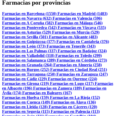
Farmacias por provincias
Farmacias en Barcelona (1550)
Farmacias en Madrid (1483)
Farmacias en Navarra (632)
Farmacias en Valencia (596)
Farmacias en A Coruña (582)
Farmacias en Málaga (546)
Farmacias en Pontevedra (542)
Farmacias en Vizcaya (535)
Farmacias en Asturias (529)
Farmacias en Murcia (529)
Farmacias en Sevilla (501)
Farmacias en Alicante (483)
Farmacias en Guipúzcoa (377)
Farmacias en Cantabria (376)
Farmacias en León (373)
Farmacias en Tenerife (343)
Farmacias en Las Palmas (337)
Farmacias en Badajoz (324)
Farmacias en Valladolid (318)
Farmacias en Toledo (299)
Farmacias en Salamanca (289)
Farmacias en Córdoba (273)
Farmacias en Granada (264)
Farmacias en Almería (258)
Farmacias en Burgos (252)
Farmacias en Ciudad Real (251)
Farmacias en Tarragona (250)
Farmacias en Zaragoza (247)
Farmacias en Cádiz (229)
Farmacias en Ourense (224)
Farmacias en Girona (219)
Farmacias en Lugo (217)
Farmacias
en Albacete (196)
Farmacias en Zamora (189)
Farmacias en
Ávila (174)
Farmacias en Baleares (167)
Farmacias en Huelva (159)
Farmacias en La Rioja (152)
Farmacias en Cuenca (149)
Farmacias en Álava (136)
Farmacias en Lleida (128)
Farmacias en Cáceres (120)
Farmacias en Segovia (115)
Farmacias en Palencia (113)