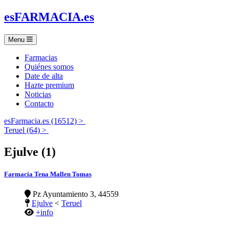
es
FARMACIA
.es
Menu
Farmacias
Quiénes somos
Date de alta
Hazte premium
Noticias
Contacto
esFarmacia.es (16512) >
Teruel (64) >
Ejulve (1)
Farmacia Tena Mallen Tomas
Pz Ayuntamiento 3, 44559
Ejulve
<
Teruel
+info