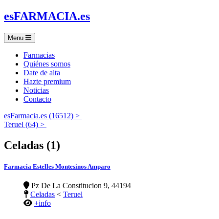
es
FARMACIA
.es
Menu
Farmacias
Quiénes somos
Date de alta
Hazte premium
Noticias
Contacto
esFarmacia.es (16512) >
Teruel (64) >
Celadas (1)
Farmacia Estelles Montesinos Amparo
Pz De La Constitucion 9, 44194
Celadas
<
Teruel
+info