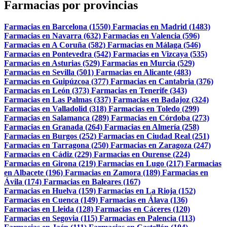
Farmacias por provincias
Farmacias en Barcelona (1550)
Farmacias en Madrid (1483)
Farmacias en Navarra (632)
Farmacias en Valencia (596)
Farmacias en A Coruña (582)
Farmacias en Málaga (546)
Farmacias en Pontevedra (542)
Farmacias en Vizcaya (535)
Farmacias en Asturias (529)
Farmacias en Murcia (529)
Farmacias en Sevilla (501)
Farmacias en Alicante (483)
Farmacias en Guipúzcoa (377)
Farmacias en Cantabria (376)
Farmacias en León (373)
Farmacias en Tenerife (343)
Farmacias en Las Palmas (337)
Farmacias en Badajoz (324)
Farmacias en Valladolid (318)
Farmacias en Toledo (299)
Farmacias en Salamanca (289)
Farmacias en Córdoba (273)
Farmacias en Granada (264)
Farmacias en Almería (258)
Farmacias en Burgos (252)
Farmacias en Ciudad Real (251)
Farmacias en Tarragona (250)
Farmacias en Zaragoza (247)
Farmacias en Cádiz (229)
Farmacias en Ourense (224)
Farmacias en Girona (219)
Farmacias en Lugo (217)
Farmacias
en Albacete (196)
Farmacias en Zamora (189)
Farmacias en
Ávila (174)
Farmacias en Baleares (167)
Farmacias en Huelva (159)
Farmacias en La Rioja (152)
Farmacias en Cuenca (149)
Farmacias en Álava (136)
Farmacias en Lleida (128)
Farmacias en Cáceres (120)
Farmacias en Segovia (115)
Farmacias en Palencia (113)