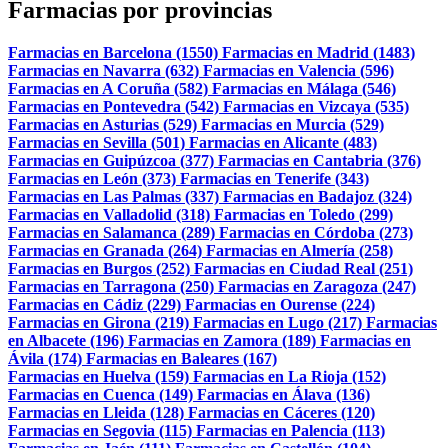
Farmacias por provincias
Farmacias en Barcelona (1550)
Farmacias en Madrid (1483)
Farmacias en Navarra (632)
Farmacias en Valencia (596)
Farmacias en A Coruña (582)
Farmacias en Málaga (546)
Farmacias en Pontevedra (542)
Farmacias en Vizcaya (535)
Farmacias en Asturias (529)
Farmacias en Murcia (529)
Farmacias en Sevilla (501)
Farmacias en Alicante (483)
Farmacias en Guipúzcoa (377)
Farmacias en Cantabria (376)
Farmacias en León (373)
Farmacias en Tenerife (343)
Farmacias en Las Palmas (337)
Farmacias en Badajoz (324)
Farmacias en Valladolid (318)
Farmacias en Toledo (299)
Farmacias en Salamanca (289)
Farmacias en Córdoba (273)
Farmacias en Granada (264)
Farmacias en Almería (258)
Farmacias en Burgos (252)
Farmacias en Ciudad Real (251)
Farmacias en Tarragona (250)
Farmacias en Zaragoza (247)
Farmacias en Cádiz (229)
Farmacias en Ourense (224)
Farmacias en Girona (219)
Farmacias en Lugo (217)
Farmacias
en Albacete (196)
Farmacias en Zamora (189)
Farmacias en
Ávila (174)
Farmacias en Baleares (167)
Farmacias en Huelva (159)
Farmacias en La Rioja (152)
Farmacias en Cuenca (149)
Farmacias en Álava (136)
Farmacias en Lleida (128)
Farmacias en Cáceres (120)
Farmacias en Segovia (115)
Farmacias en Palencia (113)