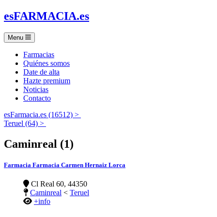
es
FARMACIA
.es
Menu
Farmacias
Quiénes somos
Date de alta
Hazte premium
Noticias
Contacto
esFarmacia.es (16512) >
Teruel (64) >
Caminreal (1)
Farmacia Farmacia Carmen Hernaiz Lorca
Cl Real 60, 44350
Caminreal
<
Teruel
+info