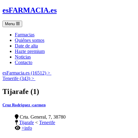
es
FARMACIA
.es
Menu
Farmacias
Quiénes somos
Date de alta
Hazte premium
Noticias
Contacto
esFarmacia.es (16512) >
Tenerife (343) >
Tijarafe (1)
Cruz Rodriguez -carmen
Crta. General, 7, 38780
Tijarafe
<
Tenerife
+info