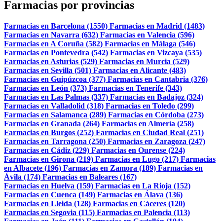
Farmacias por provincias
Farmacias en Barcelona (1550)
Farmacias en Madrid (1483)
Farmacias en Navarra (632)
Farmacias en Valencia (596)
Farmacias en A Coruña (582)
Farmacias en Málaga (546)
Farmacias en Pontevedra (542)
Farmacias en Vizcaya (535)
Farmacias en Asturias (529)
Farmacias en Murcia (529)
Farmacias en Sevilla (501)
Farmacias en Alicante (483)
Farmacias en Guipúzcoa (377)
Farmacias en Cantabria (376)
Farmacias en León (373)
Farmacias en Tenerife (343)
Farmacias en Las Palmas (337)
Farmacias en Badajoz (324)
Farmacias en Valladolid (318)
Farmacias en Toledo (299)
Farmacias en Salamanca (289)
Farmacias en Córdoba (273)
Farmacias en Granada (264)
Farmacias en Almería (258)
Farmacias en Burgos (252)
Farmacias en Ciudad Real (251)
Farmacias en Tarragona (250)
Farmacias en Zaragoza (247)
Farmacias en Cádiz (229)
Farmacias en Ourense (224)
Farmacias en Girona (219)
Farmacias en Lugo (217)
Farmacias
en Albacete (196)
Farmacias en Zamora (189)
Farmacias en
Ávila (174)
Farmacias en Baleares (167)
Farmacias en Huelva (159)
Farmacias en La Rioja (152)
Farmacias en Cuenca (149)
Farmacias en Álava (136)
Farmacias en Lleida (128)
Farmacias en Cáceres (120)
Farmacias en Segovia (115)
Farmacias en Palencia (113)