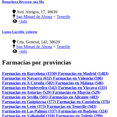
Bonachera Reveron -ma Ma
Avd. Abrigos, 17, 38639
San Miguel de Abona
<
Tenerife
+info
Lopez Carrillo -roberto
Crta. General, 142, 38620
San Miguel de Abona
<
Tenerife
+info
Farmacias por provincias
Farmacias en Barcelona (1550)
Farmacias en Madrid (1483)
Farmacias en Navarra (632)
Farmacias en Valencia (596)
Farmacias en A Coruña (582)
Farmacias en Málaga (546)
Farmacias en Pontevedra (542)
Farmacias en Vizcaya (535)
Farmacias en Asturias (529)
Farmacias en Murcia (529)
Farmacias en Sevilla (501)
Farmacias en Alicante (483)
Farmacias en Guipúzcoa (377)
Farmacias en Cantabria (376)
Farmacias en León (373)
Farmacias en Tenerife (343)
Farmacias en Las Palmas (337)
Farmacias en Badajoz (324)
Farmacias en Valladolid (318)
Farmacias en Toledo (299)