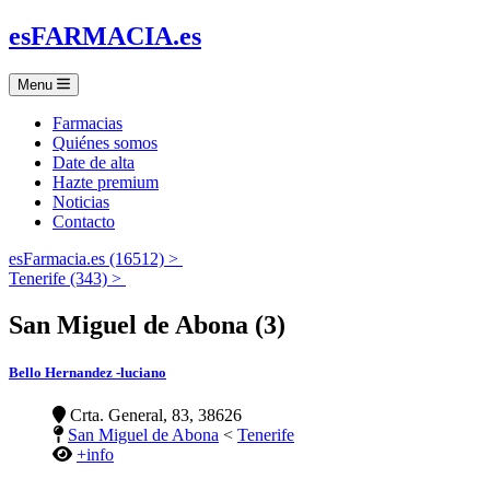
es
FARMACIA
.es
Menu
Farmacias
Quiénes somos
Date de alta
Hazte premium
Noticias
Contacto
esFarmacia.es (16512) >
Tenerife (343) >
San Miguel de Abona (3)
Bello Hernandez -luciano
Crta. General, 83, 38626
San Miguel de Abona
<
Tenerife
+info