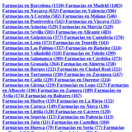
Farmacias en Barcelona (1550)
Farmacias en Madrid (1483)
Farmacias en Navarra (632)
Farmacias en Valencia (596)
Farmacias en A Coruña (582)
Farmacias en Málaga (546)
Farmacias en Pontevedra (542)
Farmacias en Vizcaya (535)
Farmacias en Asturias (529)
Farmacias en Murcia (529)
Farmacias en Sevilla (501)
Farmacias en Alicante (483)
Farmacias en Guipúzcoa (377)
Farmacias en Cantabria (376)
Farmacias en León (373)
Farmacias en Tenerife (343)
Farmacias en Las Palmas (337)
Farmacias en Badajoz (324)
Farmacias en Valladolid (318)
Farmacias en Toledo (299)
Farmacias en Salamanca (289)
Farmacias en Córdoba (273)
Farmacias en Granada (264)
Farmacias en Almería (258)
Farmacias en Burgos (252)
Farmacias en Ciudad Real (251)
Farmacias en Tarragona (250)
Farmacias en Zaragoza (247)
Farmacias en Cádiz (229)
Farmacias en Ourense (224)
Farmacias en Girona (219)
Farmacias en Lugo (217)
Farmacias
en Albacete (196)
Farmacias en Zamora (189)
Farmacias en
Ávila (174)
Farmacias en Baleares (167)
Farmacias en Huelva (159)
Farmacias en La Rioja (152)
Farmacias en Cuenca (149)
Farmacias en Álava (136)
Farmacias en Lleida (128)
Farmacias en Cáceres (120)
Farmacias en Segovia (115)
Farmacias en Palencia (113)
Farmacias en Jaén (111)
Farmacias en Castellón (104)
Farmacias en Huesca (79)
Farmacias en Soria (77)
Farmacias