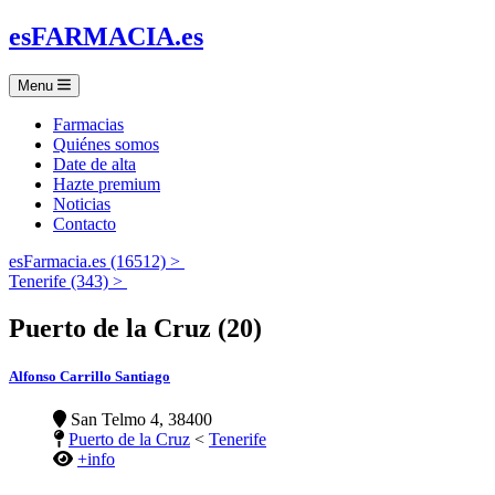
es
FARMACIA
.es
Menu
Farmacias
Quiénes somos
Date de alta
Hazte premium
Noticias
Contacto
esFarmacia.es (16512) >
Tenerife (343) >
Puerto de la Cruz (20)
Alfonso Carrillo Santiago
San Telmo 4, 38400
Puerto de la Cruz
<
Tenerife
+info