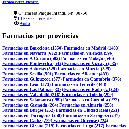
Jurado Perez -ricardo
C/ Trasera Parque Infantil, S/n, 38750
El Paso
<
Tenerife
+info
Farmacias por provincias
Farmacias en Barcelona (1550)
Farmacias en Madrid (1483)
Farmacias en Navarra (632)
Farmacias en Valencia (596)
Farmacias en A Coruña (582)
Farmacias en Málaga (546)
Farmacias en Pontevedra (542)
Farmacias en Vizcaya (535)
Farmacias en Asturias (529)
Farmacias en Murcia (529)
Farmacias en Sevilla (501)
Farmacias en Alicante (483)
Farmacias en Guipúzcoa (377)
Farmacias en Cantabria (376)
Farmacias en León (373)
Farmacias en Tenerife (343)
Farmacias en Las Palmas (337)
Farmacias en Badajoz (324)
Farmacias en Valladolid (318)
Farmacias en Toledo (299)
Farmacias en Salamanca (289)
Farmacias en Córdoba (273)
Farmacias en Granada (264)
Farmacias en Almería (258)
Farmacias en Burgos (252)
Farmacias en Ciudad Real (251)
Farmacias en Tarragona (250)
Farmacias en Zaragoza (247)
Farmacias en Cádiz (229)
Farmacias en Ourense (224)
Farmacias en Girona (219)
Farmacias en Lugo (217)
Farmacias