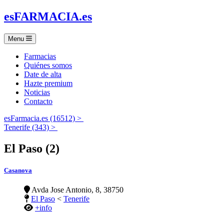
es
FARMACIA
.es
Menu
Farmacias
Quiénes somos
Date de alta
Hazte premium
Noticias
Contacto
esFarmacia.es (16512) >
Tenerife (343) >
El Paso (2)
Casanova
Avda Jose Antonio, 8, 38750
El Paso
<
Tenerife
+info