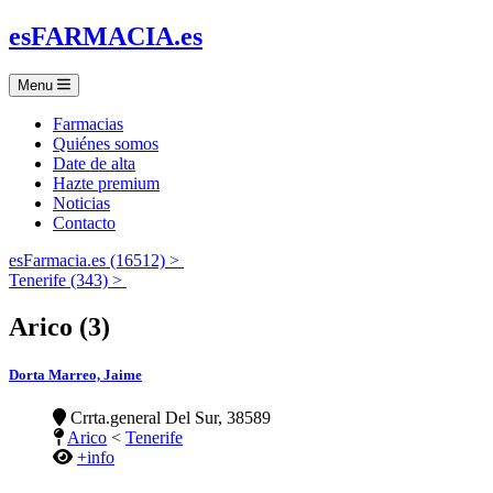
es
FARMACIA
.es
Menu
Farmacias
Quiénes somos
Date de alta
Hazte premium
Noticias
Contacto
esFarmacia.es (16512) >
Tenerife (343) >
Arico (3)
Dorta Marreo, Jaime
Crrta.general Del Sur, 38589
Arico
<
Tenerife
+info