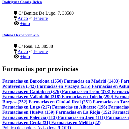
Rodriguez Casais, Belen
C/ Benitez De Lugo, 7, 38580
Arico
<
Tenerife
+info
Rufino Hernandez -c.b.
C/ Real, 12, 38588
Arico
<
Tenerife
+info
Farmacias por provincias
Farmacias en Barcelona (1550)
Farmacias en Madrid (1483)
Far
Pontevedra (542)
Farmacias en Vizcaya (535)
Farmacias en Astur
Farmacias en Cantabria (376)
Farmacias en León (373)
Farmacia
Farmacias en Valladolid (318)
Farmacias en Toledo (299)
Farmac
Burgos (252)
Farmacias en Ciudad Real (251)
Farmacias en Tarr
Farmacias en Lugo (217)
Farmacias en Albacete (196)
Farmacias
Farmacias en Huelva (159)
Farmacias en La Rioja (152)
Farmaci
Farmacias en Palencia (113)
Farmacias en Jaén (111)
Farmacias e
Farmacias en Ceuta (31)
Farmacias en Melilla (22)
Política de cookies
Aviso legal/LOPD