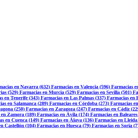
macias en Navarra (632)
Farmacias en Valencia (596)
Farmacias e
ias (529)
Farmacias en Murcia (529)
Farmacias en Sevilla (501)
Fa
s en Tenerife (343)
Farmacias en Las Palmas (337)
Farmacias en 
ias en Salamanca (289)
Farmacias en Córdoba (273)
Farmacias en
agona (250)
Farmacias en Zaragoza (247)
Farmacias en Cádiz (22
 en Zamora (189)
Farmacias en Ávila (174)
Farmacias en Baleares
as en Cuenca (149)
Farmacias en Álava (136)
Farmacias en Lleida
n Castellón (104)
Farmacias en Huesca (79)
Farmacias en Soria (7