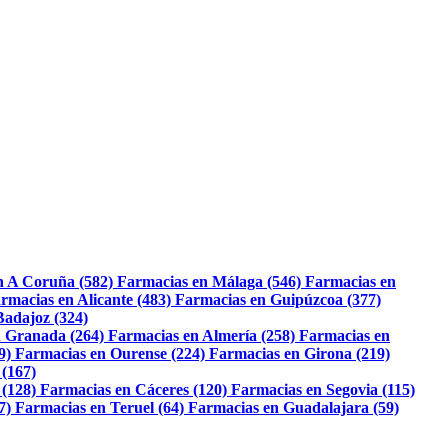
n A Coruña (582)
Farmacias en Málaga (546)
Farmacias en
rmacias en Alicante (483)
Farmacias en Guipúzcoa (377)
Badajoz (324)
 Granada (264)
Farmacias en Almería (258)
Farmacias en
9)
Farmacias en Ourense (224)
Farmacias en Girona (219)
 (167)
 (128)
Farmacias en Cáceres (120)
Farmacias en Segovia (115)
7)
Farmacias en Teruel (64)
Farmacias en Guadalajara (59)